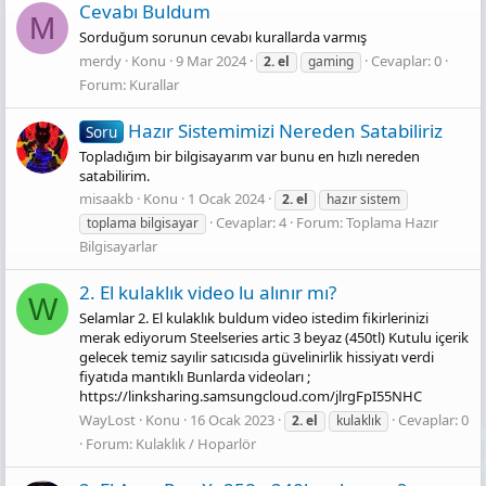
Cevabı Buldum
M
Sorduğum sorunun cevabı kurallarda varmış
merdy
Konu
9 Mar 2024
Cevaplar: 0
2.
el
gaming
Forum:
Kurallar
Hazır Sistemimizi Nereden Satabiliriz
Soru
Topladığım bir bilgisayarım var bunu en hızlı nereden
satabilirim.
misaakb
Konu
1 Ocak 2024
2.
el
hazır sistem
Cevaplar: 4
Forum:
Toplama Hazır
toplama bilgisayar
Bilgisayarlar
2. El kulaklık video lu alınır mı?
W
Selamlar 2. El kulaklık buldum video istedim fikirlerinizi
merak ediyorum Steelseries artic 3 beyaz (450tl) Kutulu içerik
gelecek temiz sayılir satıcısıda güvelinirlik hissiyatı verdi
fiyatıda mantıklı Bunlarda videoları ;
https://linksharing.samsungcloud.com/jlrgFpI55NHC
WayLost
Konu
16 Ocak 2023
Cevaplar: 0
2.
el
kulaklık
Forum:
Kulaklık / Hoparlör