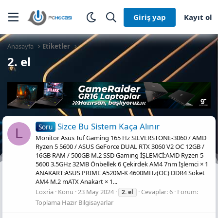
Giriş yap
Kayıt ol
Anasayfa
Etiketler
2. el
Sizce Bu Sistem Kaça Alınır
Soru
L
Monitör Asus Tuf Gaming 165 Hz SILVERSTONE-3060 / AMD
Ryzen 5 5600 / ASUS GeForce DUAL RTX 3060 V2 OC 12GB /
16GB RAM / 500GB M.2 SSD Gaming İŞLEMCİ:AMD Ryzen 5
5600 3.5GHz 32MB Önbellek 6 Çekirdek AM4 7nm İşlemci × 1
ANAKART:ASUS PRIME A520M-K 4600MHz(OC) DDR4 Soket
AM4 M.2 mATX Anakart × 1...
Loxria
Konu
23 May 2024
Cevaplar: 6
Forum:
2.
el
Toplama Hazır Bilgisayarlar