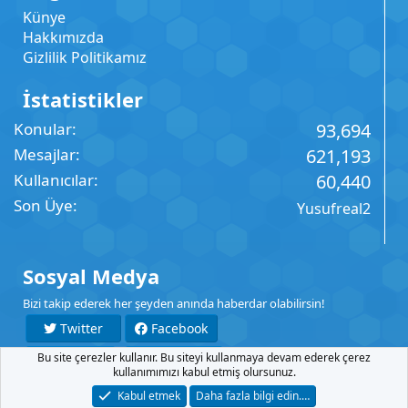
Künye
Hakkımızda
Gizlilik Politikamız
İstatistikler
Konular
93,694
Mesajlar
621,193
Kullanıcılar
60,440
Son Üye
Yusufreal2
Sosyal Medya
Bizi takip ederek her şeyden anında haberdar olabilirsin!
Twitter
Facebook
Bu site çerezler kullanır. Bu siteyi kullanmaya devam ederek çerez
YouTube
Instagram
kullanımımızı kabul etmiş olursunuz.
Kabul etmek
Daha fazla bilgi edin.…
İletişim
Şartlar
Gizlilik
Yardım
Anasayfa
R