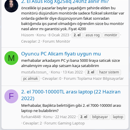
2. El Asus Rog Xg258q 240hz alınır mı?
öncelikle iyi pazarlar beyler yaşadığım şehirde elden bu
monitörü düşündüm monitörde sadece fiziksel sıkıntılar var
onlarda giderilir diye düşünüyorum fakat sonradan
baktığımda ips panel olmadığını öğrendim sizce bu monitör
nasıl alınır mı garantisi yok. Fiyat 4200
Hüsom
Konu
8 Ocak 2023
2.
el
asus rog
monitör
Cevaplar: 2
Forum:
Monitör
Oyuncu PC Alicam fiyatı uygun mu
M
merhabalar arkadaşım PC yi bana 5000 liraya saticak sizce
almalımiyim veya alıp satsam kaça satabilirim
mustafa.tosun_
Konu
13 Kas 2022
2.
el
hazır sistem
Cevaplar: 0
Forum:
Toplama Hazır Bilgisayarlar
pc almak
2. el 7000-10000TL arası laptop (22 Haziran
F
2022)
Merhabalar, Başlıkta belirttiğim gibi 2. el 7000-10000tl arası
laptop ne bulabilirim?
furkan4848
Konu
22 Haz 2022
2.
el
bilgisayar
laptop
Cevaplar: 2
Forum:
Gaming Laptop