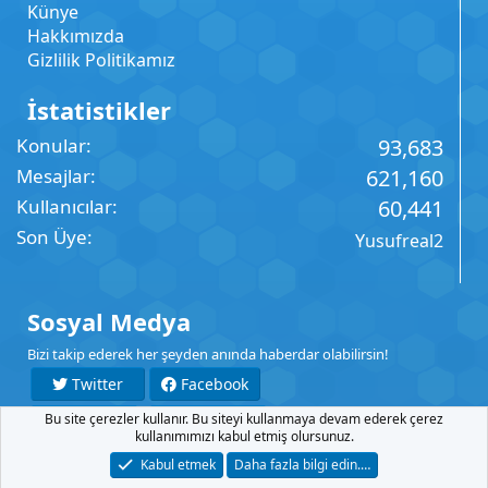
Künye
Hakkımızda
Gizlilik Politikamız
İstatistikler
Konular
93,683
Mesajlar
621,160
Kullanıcılar
60,441
Son Üye
Yusufreal2
Sosyal Medya
Bizi takip ederek her şeyden anında haberdar olabilirsin!
Twitter
Facebook
Bu site çerezler kullanır. Bu siteyi kullanmaya devam ederek çerez
YouTube
Instagram
kullanımımızı kabul etmiş olursunuz.
Kabul etmek
Daha fazla bilgi edin.…
İletişim
Şartlar
Gizlilik
Yardım
Anasayfa
R
S