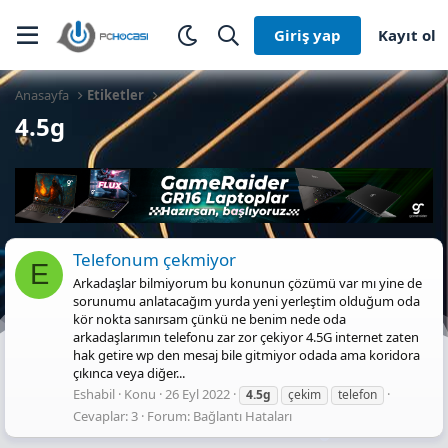
Giriş yap
Kayıt ol
Anasayfa
Etiketler
4.5g
Telefonum çekmiyor
E
Arkadaşlar bilmiyorum bu konunun çözümü var mı yine de
sorunumu anlatacağım yurda yeni yerleştim olduğum oda
kör nokta sanırsam çünkü ne benim nede oda
arkadaşlarımın telefonu zar zor çekiyor 4.5G internet zaten
hak getire wp den mesaj bile gitmiyor odada ama koridora
çıkınca veya diğer...
Eshabil
Konu
26 Eyl 2022
4.5g
çekim
telefon
Cevaplar: 3
Forum:
Bağlantı Hataları