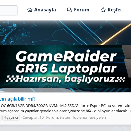
Anasayfa
Forum
Keşfet
n açılabilir mi?
 OC 6GB/16GB DDR4/500GB NVMe M.2 SSD/Geforce Espor PC bu sistemi alma
um açacağım yayınlar genelde valorant,warzone,bf42 gibi oyunlar olacak 108
Cevaplar: 10
Forum:
Sistem Toplama Tavsiyeleri
#yayinci