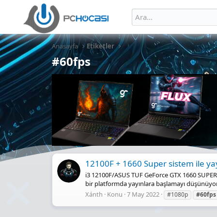
Anasayfa
Etiketler
#60fps
12100F + 1660 Super sistem ile yayı
i3 12100F/ASUS TUF GeForce GTX 1660 SUPER
bir platformda yayınlara başlamayı düşünüyor
Xánth
Konu
7 May 2022
#1080p
#60fps