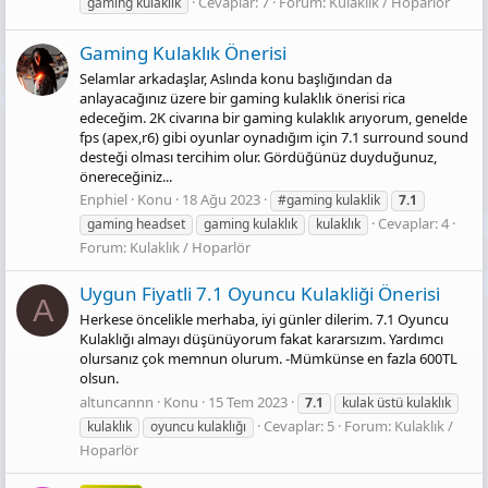
Cevaplar: 7
Forum:
Kulaklık / Hoparlör
gaming kulaklık
Gaming Kulaklık Önerisi
Selamlar arkadaşlar, Aslında konu başlığından da
anlayacağınız üzere bir gaming kulaklık önerisi rica
edeceğim. 2K civarına bir gaming kulaklık arıyorum, genelde
fps (apex,r6) gibi oyunlar oynadığım için 7.1 surround sound
desteği olması tercihim olur. Gördüğünüz duyduğunuz,
önereceğiniz...
Enphiel
Konu
18 Ağu 2023
#gaming kulaklik
7.1
Cevaplar: 4
gaming headset
gaming kulaklık
kulaklık
Forum:
Kulaklık / Hoparlör
Uygun Fi̇yatli 7.1 Oyuncu Kulakliği Öneri̇si̇
A
Herkese öncelikle merhaba, iyi günler dilerim. 7.1 Oyuncu
Kulaklığı almayı düşünüyorum fakat kararsızım. Yardımcı
olursanız çok memnun olurum. -Mümkünse en fazla 600TL
olsun.
altuncannn
Konu
15 Tem 2023
7.1
kulak üstü kulaklık
Cevaplar: 5
Forum:
Kulaklık /
kulaklık
oyuncu kulaklığı
Hoparlör