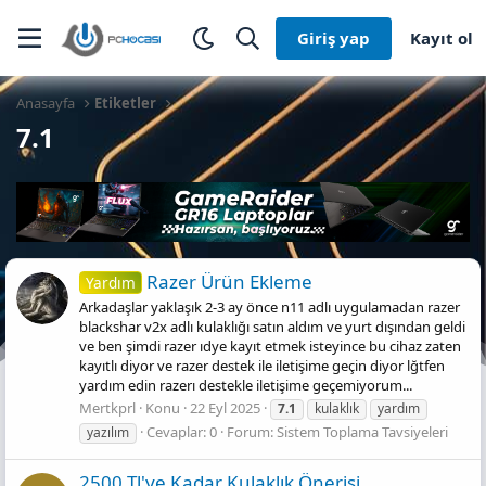
Giriş yap
Kayıt ol
Anasayfa
Etiketler
7.1
Razer Ürün Ekleme
Yardım
Arkadaşlar yaklaşık 2-3 ay önce n11 adlı uygulamadan razer
blackshar v2x adlı kulaklığı satın aldım ve yurt dışından geldi
ve ben şimdi razer ıdye kayıt etmek isteyince bu cihaz zaten
kayıtlı diyor ve razer destek ile iletişime geçin diyor lğtfen
yardım edin razerı destekle iletişime geçemiyorum...
Mertkprl
Konu
22 Eyl 2025
7.1
kulaklık
yardım
Cevaplar: 0
Forum:
Sistem Toplama Tavsiyeleri
yazılım
2500 Tl'ye Kadar Kulaklık Önerisi