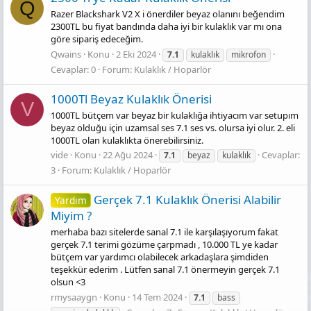
Q
Razer Blackshark V2 X i önerdiler beyaz olanını beğendim
2300TL bu fiyat bandında daha iyi bir kulaklık var mı ona
göre sipariş edeceğim.
Qwains
Konu
2 Eki 2024
7.1
kulaklık
mikrofon
Cevaplar: 0
Forum:
Kulaklık / Hoparlör
1000Tl Beyaz Kulaklık Önerisi
V
1000TL bütçem var beyaz bir kulaklığa ihtiyacım var setupım
beyaz olduğu için uzamsal ses 7.1 ses vs. olursa iyi olur. 2. eli
1000TL olan kulaklıkta önerebilirsiniz.
vide
Konu
22 Ağu 2024
Cevaplar:
7.1
beyaz
kulaklık
3
Forum:
Kulaklık / Hoparlör
Gerçek 7.1 Kulaklık Önerisi Alabilir
Yardım
Miyim ?
merhaba bazı sitelerde sanal 7.1 ile karşılaşıyorum fakat
gerçek 7.1 terimi gözüme çarpmadı , 10.000 TL ye kadar
bütçem var yardımcı olabilecek arkadaşlara şimdiden
teşekkür ederim . Lütfen sanal 7.1 önermeyin gerçek 7.1
olsun <3
rmysaaygn
Konu
14 Tem 2024
7.1
bass