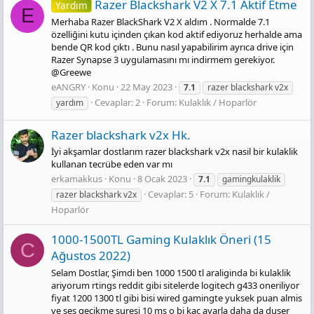
Razer Blackshark V2 X 7.1 Aktif Etme
Yardım
E
Merhaba Razer BlackShark V2 X aldım . Normalde 7.1
özelliğini kutu içinden çıkan kod aktif ediyoruz herhalde ama
bende QR kod çıktı . Bunu nasıl yapabilirim ayrıca drive için
Razer Synapse 3 uygulamasını mı indirmem gerekiyor.
@Greewe
eANGRY
Konu
22 May 2023
7.1
razer blackshark v2x
Cevaplar: 2
Forum:
Kulaklık / Hoparlör
yardım
Razer blackshark v2x Hk.
İyi akşamlar dostlarım razer blackshark v2x nasil bir kulaklik
kullanan tecrübe eden var mı
erkamakkus
Konu
8 Ocak 2023
7.1
gamingkulaklik
Cevaplar: 5
Forum:
Kulaklık /
razer blackshark v2x
Hoparlör
1000-1500TL Gaming Kulaklık Öneri (15
C
Ağustos 2022)
Selam Dostlar, Şimdi ben 1000 1500 tl araliginda bi kulaklik
ariyorum rtings reddit gibi sitelerde logitech g433 oneriliyor
fiyat 1200 1300 tl gibi bisi wired gamingte yuksek puan almis
ve ses gecikme suresi 10 ms o bi kac ayarla daha da duser