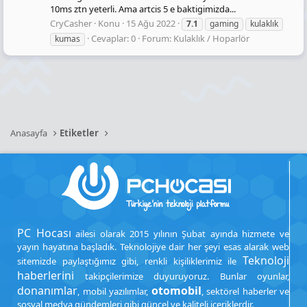
10ms ztn yeterli. Ama artcis 5 e baktigimizda...
CryCasher
Konu
15 Ağu 2022
7.1
gaming
kulaklık
Cevaplar: 0
Forum:
Kulaklık / Hoparlör
kumas
Anasayfa
Etiketler
PC Hocası
ailesi olarak 2015 yılının Şubat ayında hizmete ve
yayın hayatına başladık. Teknolojiye dair her şeyi esas alarak web
Teknoloji
sitemizde paylaştığımız gibi, renkli kişiliklerimiz ile
haberlerini
takipçilerimize duyuruyoruz. Bunlar oyunlar,
donanımlar
otomobil
, mobil yazılımlar,
, sektörel haberler ve
sosyal medya gündemleri gibi güncel ve kaliteli içeriklerdir.