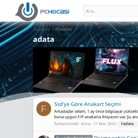
Anasayfa
Etiketler
adata
Ssd'ye Göre Anakart Seçimi
F
Arkadaşlar selam, 1 ay önce bilgisayar yükse
buna uygun F/P anakarta ihtiyacım var. Şu an
furkanncolak
Konu
11 Mar 2023
#
adata
Drame sahip Gen3 