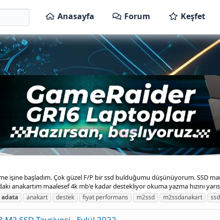
Anasayfa
Forum
Keşfet
ltme işine başladım. Çok güzel F/P bir ssd bulduğumu düşünüyorum. SSD ma
daki anakartım maalesef 4k mb'e kadar destekliyor okuma yazma hızını yarıs
adata
anakart
destek
fiyat performans
m2ssd
m2ssdanakart
ssd
M2 SSD Tavsiyesi - Eylül 2022