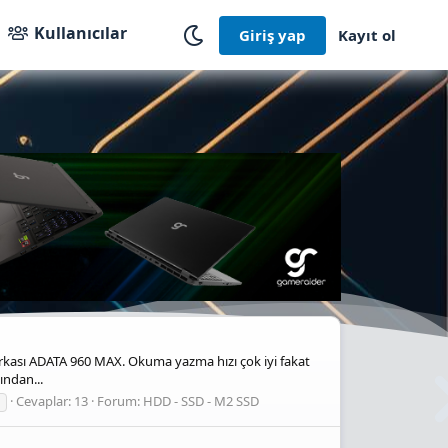
Kullanıcılar
Giriş yap
Kayıt ol
rkası ADATA 960 MAX. Okuma yazma hızı çok iyi fakat
ından...
Cevaplar: 13
Forum:
HDD - SSD - M2 SSD