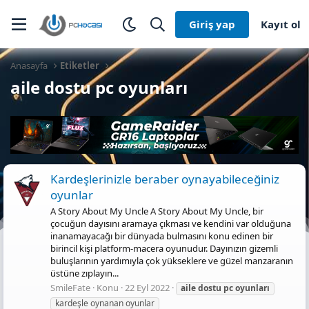
Giriş yap
Kayıt ol
Anasayfa
Etiketler
aile dostu pc oyunları
Kardeşlerinizle beraber oynayabileceğiniz
oyunlar
A Story About My Uncle A Story About My Uncle, bir
çocuğun dayısını aramaya çıkması ve kendini var olduğuna
inanamayacağı bir dünyada bulmasını konu edinen bir
birincil kişi platform-macera oyunudur. Dayınızın gizemli
buluşlarının yardımıyla çok yükseklere ve güzel manzaranın
üstüne zıplayın...
SmileFate
Konu
22 Eyl 2022
aile
dostu
pc
oyunları
kardeşle oynanan oyunlar