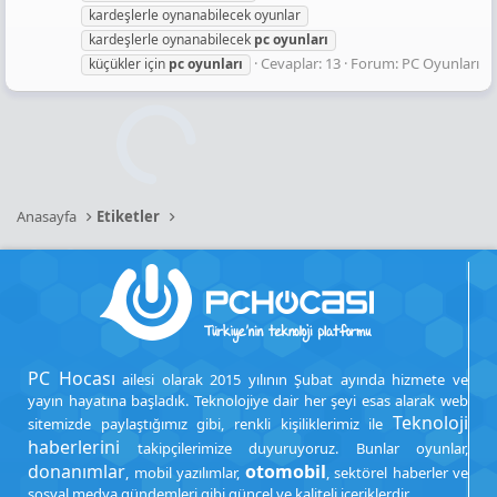
kardeşlerle oynanabilecek oyunlar
kardeşlerle oynanabilecek
pc
oyunları
Cevaplar: 13
Forum:
PC Oyunları
küçükler için
pc
oyunları
Anasayfa
Etiketler
PC Hocası
ailesi olarak 2015 yılının Şubat ayında hizmete ve
yayın hayatına başladık. Teknolojiye dair her şeyi esas alarak web
Teknoloji
sitemizde paylaştığımız gibi, renkli kişiliklerimiz ile
haberlerini
takipçilerimize duyuruyoruz. Bunlar oyunlar,
donanımlar
otomobil
, mobil yazılımlar,
, sektörel haberler ve
sosyal medya gündemleri gibi güncel ve kaliteli içeriklerdir.