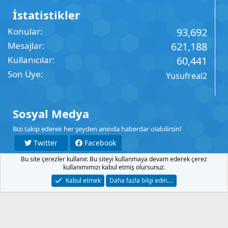
İstatistikler
Konular
93,692
Mesajlar
621,188
Kullanıcılar
60,441
Son Üye
Yusufreal2
Sosyal Medya
Bizi takip ederek her şeyden anında haberdar olabilirsin!
Twitter
Facebook
Bu site çerezler kullanır. Bu siteyi kullanmaya devam ederek çerez
YouTube
Instagram
kullanımımızı kabul etmiş olursunuz.
Kabul etmek
Daha fazla bilgi edin.…
İletişim
Şartlar
Gizlilik
Yardım
Anasayfa
R
S
S