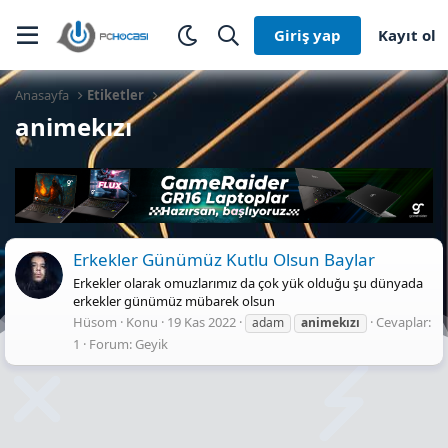
Giriş yap
Kayıt ol
Anasayfa
Etiketler
animekızı
Erkekler Günümüz Kutlu Olsun Baylar
Erkekler olarak omuzlarımız da çok yük olduğu şu dünyada
erkekler günümüz mübarek olsun
Hüsom
Konu
19 Kas 2022
Cevaplar:
adam
animekızı
1
Forum:
Geyik