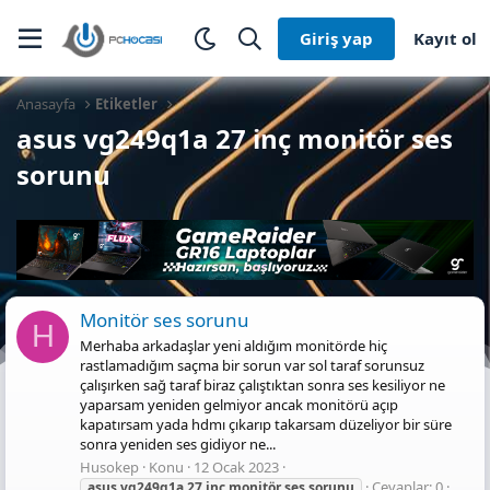
Giriş yap
Kayıt ol
Anasayfa
Etiketler
asus vg249q1a 27 inç monitör ses
sorunu
Monitör ses sorunu
H
Merhaba arkadaşlar yeni aldığım monitörde hiç
rastlamadığım saçma bir sorun var sol taraf sorunsuz
çalışırken sağ taraf biraz çalıştıktan sonra ses kesiliyor ne
yaparsam yeniden gelmiyor ancak monitörü açıp
kapatırsam yada hdmı çıkarıp takarsam düzeliyor bir süre
sonra yeniden ses gidiyor ne...
Husokep
Konu
12 Ocak 2023
Cevaplar: 0
asus
vg249q1a
27
inç
monitör
ses
sorunu