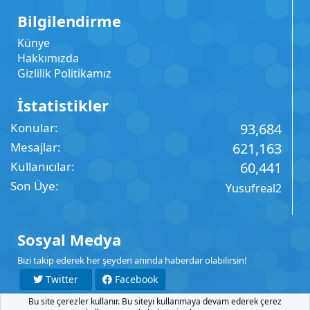
Bilgilendirme
Künye
Hakkımızda
Gizlilik Politikamız
İstatistikler
Konular
93,684
Mesajlar
621,163
Kullanıcılar
60,441
Son Üye
Yusufreal2
Sosyal Medya
Bizi takip ederek her şeyden anında haberdar olabilirsin!
Twitter
Facebook
Bu site çerezler kullanır. Bu siteyi kullanmaya devam ederek çerez
YouTube
Instagram