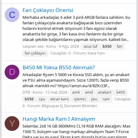
Fan Çoklayıcı Önerisi
C
Merhaba arkadaşlar, 6 adet 3 pinli ARGB fanlara sahibim. bu
fanları çoklayıcıyla anakarta bağlayarak bios üzerinden
hızlarını kontrol etmek istiyorum 3 fanı egzoz olarak
anakartta bir girişe, 3 fan kasa önü fanlarını da bir girişe
olacak şekilde bağlantılarını yapmak istiyorum. kaliteli bir...
caspian sea
Konu
9 Ağu 2024
asus tuf
b550
fan
Cevaplar: 0
Forum:
Kasa Fanı
fan çoklayıcı
B450 Mi Yoksa B550 Alınmalı?
D
Arkadaşlar Ryzen 5 5600 ve Kioxia SSD aldım, şu an anakart
ve PSU alma aşamasındayım. Sizce 1200TL fazla verip B550
almak mantıklı mı? https://amzn.eu/d/8ZKr23F...
DTB
Konu
12 Haz 2024
am4
amd
anakart
b450
Cevaplar:
b550
cpu
ekran kartı
işlemci
psu
ram
6
Forum:
Bilgisayar İç Donanım Birimleri
Hangi Marka Ram I Almalıyım
Y
Selamlar, 2x8 16 GB 3600MHz CL18 RGB RAM alacağım. Max
1500 TL bütçem var hangi markayı almalıyım Team T-Force
Delta var iyi mi nasıl. Ekran kartı dışında bütün parçalarım