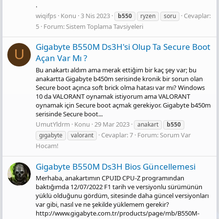
.
wiqifps
Konu
3 Nis 2023
Cevaplar:
b550
ryzen
soru
5
Forum:
Sistem Toplama Tavsiyeleri
Gigabyte B550M Ds3H'si Olup Ta Secure Boot
U
Açan Var Mı ?
Bu anakartı aldım ama merak ettiğim bir kaç şey var; bu
anakartta Gigabyte b450m serisinde kronik bir sorun olan
Secure boot açınca soft brick olma hatası var mı? Windows
10 da VALORANT oynamak istiyorum ama VALORANT
oynamak için Secure boot açmak gerekiyor. Gigabyte b450m
serisinde Secure boot...
UmutYldrm
Konu
29 Mar 2023
anakart
b550
Cevaplar: 7
Forum:
Sorum Var
gıgabyte
valorant
Hocam!
Gi̇gabyte B550M Ds3H Bi̇os Güncellemesi̇
Merhaba, anakartımın CPUID CPU-Z programından
baktığımda 12/07/2022 F1 tarih ve versiyonlu sürümünün
yüklü olduğunu gördüm, sitesinde daha güncel versiyonları
var gibi, nasıl ve ne şekilde yüklemem gerekir?
http://www.gigabyte.com.tr/products/page/mb/B550M-