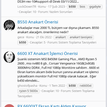
DS3H-rev-10#support-dl Direk 03/11/2022...
LockDownTR
Konu
17 Şub 2023
b550
bios
gıgabyte
Cevaplar: 10
Forum:
Yazılım Sorunları
B550 Anakart Önerisi
Arkadaşlar max 2000 TL bütçem var dışına çıkamam. B550
anakart alacağım. önerileriniz nedir?
gece
Konu
21 Eki 2022
anakart
anakart tavsiyesi
Cevaplar: 5
Forum:
Sistem Toplama Tavsiyeleri
b550
6600 XT Anakart İşlemci Önerisi
Şuanki sistemim MSI B450M Gaming Plus , AMD Ryzen 5
2600 , msı rx480 8 gb , Corsair Vengeance 16GB(2x8GB)
3000MHz DDR4 , Full Hd 1080p Monitöre sahibim . 6600 xt
Ekran kartını alıcam bide bunun yanına anakart ve işlemci
yükselticem monitör Full Hd 1080p olarak kalacak . Eğer
b450 elimdeki...
ghostofpasha
Konu
1 Tem 2022
b550
rx6600xt
Cevaplar: 10
Forum:
Sistem Toplama
ryzen 5 5600x
Tavsiyeleri
RX 6600XT Ekran Kartı Aldım Kasıyor