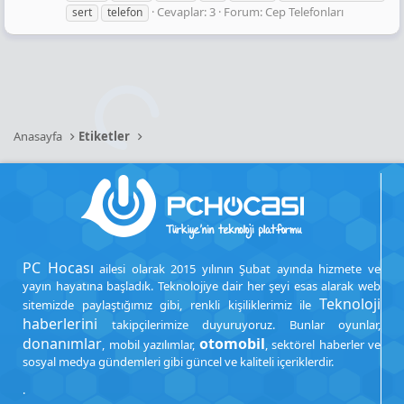
Cevaplar: 3
Forum:
Cep Telefonları
sert
telefon
Anasayfa
Etiketler
PC Hocası
ailesi olarak 2015 yılının Şubat ayında hizmete ve
yayın hayatına başladık. Teknolojiye dair her şeyi esas alarak web
Teknoloji
sitemizde paylaştığımız gibi, renkli kişiliklerimiz ile
haberlerini
takipçilerimize duyuruyoruz. Bunlar oyunlar,
donanımlar
otomobil
, mobil yazılımlar,
, sektörel haberler ve
sosyal medya gündemleri gibi güncel ve kaliteli içeriklerdir.
.