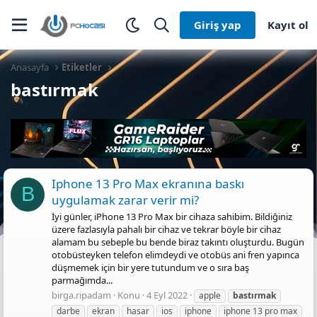
Giriş yap
Kayıt ol
Anasayfa
Etiketler
bastırmak
Iphone 13 Pro Max ekranına baskı
B
uygulamak zarar verir mi?
İyi günler, iPhone 13 Pro Max bir cihaza sahibim. Bildiğiniz
üzere fazlasıyla pahalı bir cihaz ve tekrar böyle bir cihaz
alamam bu sebeple bu bende biraz takıntı oluşturdu. Bugün
otobüsteyken telefon elimdeydi ve otobüs ani fren yapınca
düşmemek için bir yere tutundum ve o sıra baş
parmağımda...
birga.ripadam
Konu
4 Eyl 2022
apple
bastırmak
darbe
ekran
hasar
ios
iphone
iphone 13 pro max