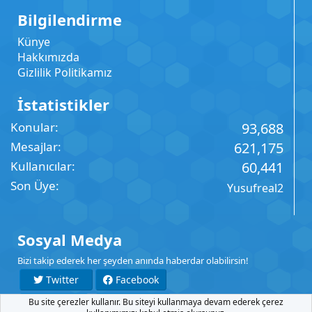
Bilgilendirme
Künye
Hakkımızda
Gizlilik Politikamız
İstatistikler
Konular
93,688
Mesajlar
621,175
Kullanıcılar
60,441
Son Üye
Yusufreal2
Sosyal Medya
Bizi takip ederek her şeyden anında haberdar olabilirsin!
Twitter
Facebook
Bu site çerezler kullanır. Bu siteyi kullanmaya devam ederek çerez
YouTube
Instagram