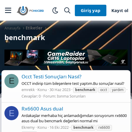
Giriş yap
Kayıt ol
Anasayfa
Etiketler
benchmark
Occt Testi Sonuçları Nasıl?
E
OCCT indirip tüm bileşenlere test yaptım.Bu sonuçlar nasıl?
emrekk
Konu
30 Haz 2023
benchmark
occt
yardım
Cevaplar: 0
Forum:
Isınma Sorunları
Rx6600 Asus dual
E
Ardakaşlar merhaba hiç anlamadığımdan soruyorum rx6600
asus dual bu bencmark değerleri normal mi
Ekremy
Konu
16 Eki 2022
benchmark
rx6600