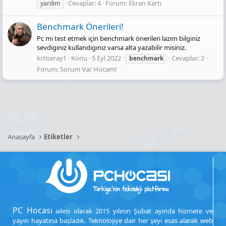
Cevaplar: 4
Forum:
Ekran Kartı
yardım
Benchmark Önerileri!
Pc mi test etmek için benchmark önerileri lazım bilginiz
sevdiginiz kullandıgınız varsa alta yazabilir misiniz.
krtlseray1
Konu
5 Eyl 2022
Cevaplar: 2
benchmark
Forum:
Sorum Var Hocam!
Anasayfa
Etiketler
PC Hocası
ailesi olarak 2015 yılının Şubat ayında hizmete ve
yayın hayatına başladık. Teknolojiye dair her şeyi esas alarak web