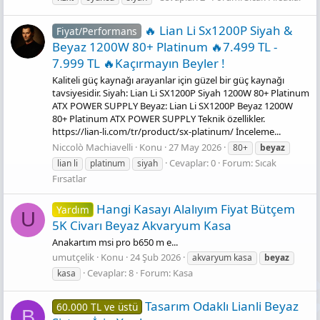
🔥 Lian Li Sx1200P Siyah &
Fiyat/Performans
Beyaz 1200W 80+ Platinum 🔥7.499 TL -
7.999 TL 🔥Kaçırmayın Beyler !
Kaliteli güç kaynağı arayanlar için güzel bir güç kaynağı
tavsiyesidir. Siyah: Lian Li SX1200P Siyah 1200W 80+ Platinum
ATX POWER SUPPLY Beyaz: Lian Li SX1200P Beyaz 1200W
80+ Platinum ATX POWER SUPPLY Teknik özellikler.
https://lian-li.com/tr/product/sx-platinum/ İnceleme...
Niccolò Machiavelli
Konu
27 May 2026
80+
beyaz
Cevaplar: 0
Forum:
Sıcak
lian li
platinum
siyah
Fırsatlar
Hangi Kasayı Alalıyım Fiyat Bütçem
Yardım
U
5K Civarı Beyaz Akvaryum Kasa
Anakartım msi pro b650 m e...
umutçelik
Konu
24 Şub 2026
akvaryum kasa
beyaz
Cevaplar: 8
Forum:
Kasa
kasa
Tasarım Odaklı Lianli Beyaz
60.000 TL ve üstü
B