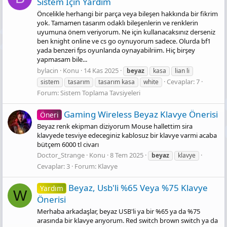
Sistem İçin Yardım
Öncelikle herhangi bir parça veya bileşen hakkında bir fikrim
yok. Tamamen tasarım odaklı bileşenlerin ve renklerin
uyumuna önem veriyorum. Ne için kullanacaksınız derseniz
ben knight online ve cs go oynuyorum sadece. Olurda bf1
yada benzeri fps oyunlarıda oynayabilriim. Hiç birşey
yapmasam bile...
bylacin
Konu
14 Kas 2025
beyaz
kasa
lian li
Cevaplar: 7
sistem
tasarım
tasarım kasa
white
Forum:
Sistem Toplama Tavsiyeleri
Gaming Wireless Beyaz Klavye Önerisi
Öneri
Beyaz renk ekipman diziyorum Mouse hallettim sira
klavyede tesviye edeceginiz kablosuz bir klavye varmi acaba
bütçem 6000 tl civarı
Doctor_Strange
Konu
8 Tem 2025
beyaz
klavye
Cevaplar: 3
Forum:
Klavye
Beyaz, Usb'li %65 Veya %75 Klavye
Yardım
W
Önerisi
Merhaba arkadaşlar, beyaz USB'li ya bir %65 ya da %75
arasında bir klavye arıyorum. Red switch brown switch ya da