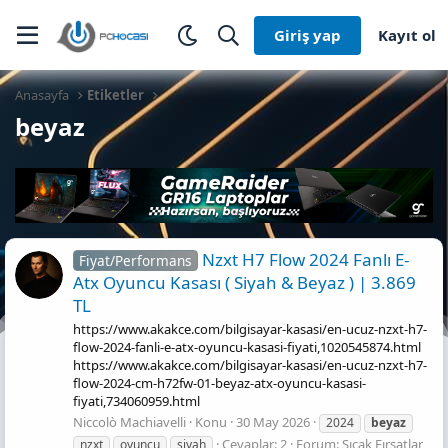
Giriş yap
Kayıt ol
Anasayfa
Etiketler
beyaz
Nzxt H7 Flow 2024 Fanlı E-
Fiyat/Performans
Atx Oyuncu Kasası ( Siyah & Beyaz ) | 3.869
TL
https://www.akakce.com/bilgisayar-kasasi/en-ucuz-nzxt-h7-
flow-2024-fanli-e-atx-oyuncu-kasasi-fiyati,1020545874.html
https://www.akakce.com/bilgisayar-kasasi/en-ucuz-nzxt-h7-
flow-2024-cm-h72fw-01-beyaz-atx-oyuncu-kasasi-
fiyati,734060959.html
Niccolò Machiavelli
Konu
30 May 2026
2024
beyaz
Cevaplar: 2
Forum:
Sıcak Fırsatlar
nzxt
oyuncu
siyah