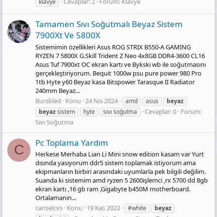
Cevaplar: 2
Forum:
Klavye
klavye
Tamamen Sıvı Soğutmalı Beyaz Sistem
7900Xt Ve 5800X
Sistemimin özellikleri Asus ROG STRIX B550-A GAMING
RYZEN 7 5800X G.Skill Trident Z Neo 4x8GB DDR4-3600 CL16
Asus Tuf 7900xt OC ekran kartı ve Bykski wb ile soğutmasını
gerçekleştiriyorum. Bequit 1000w psu pure power 980 Pro
1tb Hyte y60 Beyaz kasa Bitspower Tarasque II Radiator
240mm Beyaz...
Bursbled
Konu
24 Nis 2024
amd
asus
beyaz
Cevaplar: 0
Forum:
beyaz
sistem
hyte
sıvı soğutma
Sıvı Soğutma
Pc Toplama Yardım
C
Herkese Merhaba Lian Li Mini snow edition kasam var Yurt
dısında yasıyorum ddr5 sistem toplamak istiyorum ama
ekipmanların birbiri arasındaki uyumlarla pek bilgili değilim.
Suanda ki sistemim amd ryzen 5 2600işlemci ,rx 5700 dd 8gb
ekran kartı ,16 gb ram ,Gigabyte b450M motherboard.
Ortalamanın...
canselcvs
Konu
19 Kas 2022
#white
beyaz