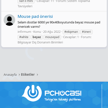
Cevaplar: 11
Forum:
Sistem Toplama
lian li mini
Tavsiyeleri
Mouse pad önerisi
Selam dostlar 600tl ye 90x40boyutunda beyaz mouse pad
önericek varmı?
infirmum
Konu
20 Ağu 2022
#ekipman
#öneri
Cevaplar: 1
Forum:
#white
beyaz
mousepad
Bilgisayar Dış Donanım Birimleri
Anasayfa
Etiketler