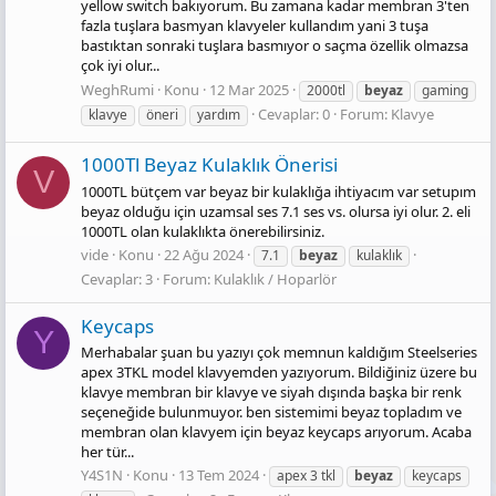
yellow switch bakıyorum. Bu zamana kadar membran 3'ten
fazla tuşlara basmyan klavyeler kullandım yani 3 tuşa
bastıktan sonraki tuşlara basmıyor o saçma özellik olmazsa
çok iyi olur...
WeghRumi
Konu
12 Mar 2025
2000tl
beyaz
gaming
Cevaplar: 0
Forum:
Klavye
klavye
öneri
yardım
1000Tl Beyaz Kulaklık Önerisi
V
1000TL bütçem var beyaz bir kulaklığa ihtiyacım var setupım
beyaz olduğu için uzamsal ses 7.1 ses vs. olursa iyi olur. 2. eli
1000TL olan kulaklıkta önerebilirsiniz.
vide
Konu
22 Ağu 2024
7.1
beyaz
kulaklık
Cevaplar: 3
Forum:
Kulaklık / Hoparlör
Keycaps
Y
Merhabalar şuan bu yazıyı çok memnun kaldığım Steelseries
apex 3TKL model klavyemden yazıyorum. Bildiğiniz üzere bu
klavye membran bir klavye ve siyah dışında başka bir renk
seçeneğide bulunmuyor. ben sistemimi beyaz topladım ve
membran olan klavyem için beyaz keycaps arıyorum. Acaba
her tür...
Y4S1N
Konu
13 Tem 2024
apex 3 tkl
beyaz
keycaps