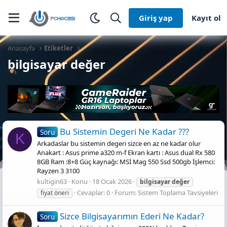
Giriş yap
Kayıt ol
Anasayfa
Etiketler
bilgisayar değer
Bu Sistemin Degeri Ne Kadar ???
Soru
K
Arkadaslar bu sistemin degeri sizce en az ne kadar olur
Anakart : Asus prime a320 m-f Ekran kartı : Asus dual Rx 580
8GB Ram :8+8 Güç kaynağı: MSİ Mag 550 Ssd 500gb İşlemci:
Rayzen 3 3100
kultigin63
Konu
18 Ocak 2026
bilgisayar
değer
Cevaplar: 0
Forum:
Sistem Toplama Tavsiyeleri
fiyat öneri
Sizce Bilgisayarımın Ederi Ne Kadar?
Soru