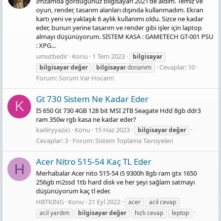
İmzamda gördüğünüz bilgisayarı 2021'de aldım. Temiz ve
oyun, render, tasarım alanları dışında kullanmadım. Ekran
kartı yeni ve yaklaşık 6 aylık kullanımı oldu. Sizce ne kadar
eder, bunun yerine tasarım ve render gibi işler için laptop
almayı düşünüyorum. SİSTEM KASA : GAMETECH GT-001 PSU
: XPG...
umutbedir
Konu
1 Tem 2023
bilgisayar
Cevaplar: 10
bilgisayar
değer
bilgisayar
donanım
Forum:
Sorum Var Hocam!
Gt 730 Sistem Ne Kadar Eder
K
İ5 650 Gt 730 4GB 128 bit MSI 2TB Seagate Hdd 8gb ddr3
ram 350w rgb kasa ne kadar eder?
kadiryyazici
Konu
15 Haz 2023
bilgisayar
değer
Cevaplar: 3
Forum:
Sistem Toplama Tavsiyeleri
Acer Nitro 515-54 Kaç TL Eder
H
Merhabalar Acer nito 515-54 i5 9300h 8gb ram gtx 1650
256gb m2ssd 1tb hard disk ve her şeyi sağlam satmayı
düşünüyorum kaç tl eder.
HBTKING
Konu
21 Eyl 2022
acer
acil cevap
acil yardım
bilgisayar
değer
hızlı cevap
leptop