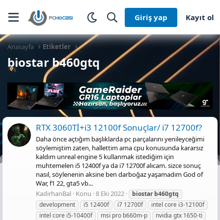
Giriş yap
Kayıt ol
Anasayfa
Etiketler
biostar b460gtq
RTX 3060Tİ+i3 12100f Sonuçlar/ i7 12700f?
Daha önce açtığım başlıklarda pc parçalarını yenileyceğimi
söylemiştim zaten, hallettim ama cpu konusunda kararsız
kaldım unreal engine 5 kullanmak istediğim için
muhtemelen i5 12400f ya da i7 12700f alıcam. sizce sonuç
nasıl, söylenenin aksine ben darboğaz yaşamadım God of
War, f1 22, gta5 vb...
KadirhanBal
Konu
8 Eki 2022
biostar
b460gtq
development
i5 12400f
i7 12700f
intel core i3-12100f
intel core i5-10400f
msi pro b660m-p
nvidia gtx 1650-ti