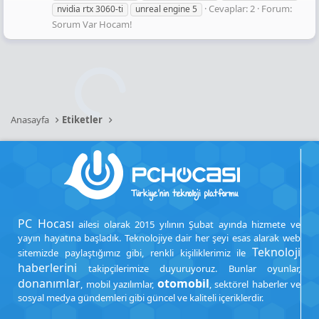
Cevaplar: 2
Forum:
nvidia rtx 3060-ti
unreal engine 5
Sorum Var Hocam!
Anasayfa
Etiketler
PC Hocası
ailesi olarak 2015 yılının Şubat ayında hizmete ve
yayın hayatına başladık. Teknolojiye dair her şeyi esas alarak web
Teknoloji
sitemizde paylaştığımız gibi, renkli kişiliklerimiz ile
haberlerini
takipçilerimize duyuruyoruz. Bunlar oyunlar,
donanımlar
otomobil
, mobil yazılımlar,
, sektörel haberler ve
sosyal medya gündemleri gibi güncel ve kaliteli içeriklerdir.