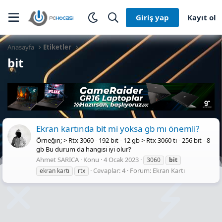
Giriş yap
Kayıt ol
Anasayfa
Etiketler
bit
Ekran kartında bit mi yoksa gb mı önemli?
Örneğin; > Rtx 3060 - 192 bit - 12 gb > Rtx 3060 ti - 256 bit - 8
gb Bu durum da hangisi iyi olur?
Ahmet SARICA
Konu
4 Ocak 2023
3060
bit
Cevaplar: 4
Forum:
Ekran Kartı
ekran kartı
rtx