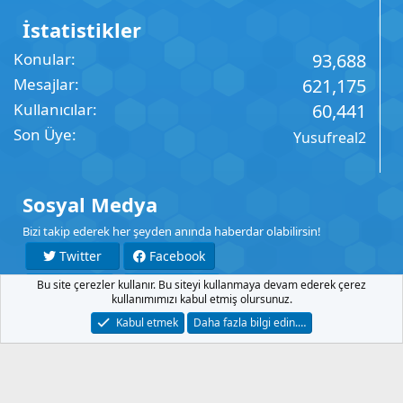
İstatistikler
Konular
93,688
Mesajlar
621,175
Kullanıcılar
60,441
Son Üye
Yusufreal2
Sosyal Medya
Bizi takip ederek her şeyden anında haberdar olabilirsin!
Twitter
Facebook
Bu site çerezler kullanır. Bu siteyi kullanmaya devam ederek çerez
YouTube
Instagram
kullanımımızı kabul etmiş olursunuz.
Kabul etmek
Daha fazla bilgi edin.…
İletişim
Şartlar
Gizlilik
Yardım
Anasayfa
R
S
S