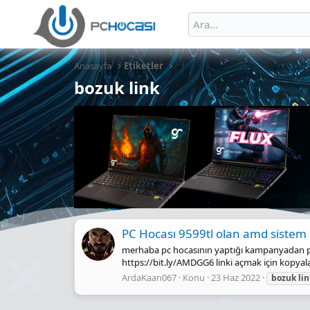
Anasayfa
Etiketler
bozuk link
PC Hocası 9599tl olan amd sistem L
merhaba pc hocasının yaptığı kampanyadan pc a
https://bit.ly/AMDGG6 linki açmak için kopyala
ArdaKaan067
Konu
23 Haz 2022
bozuk
li