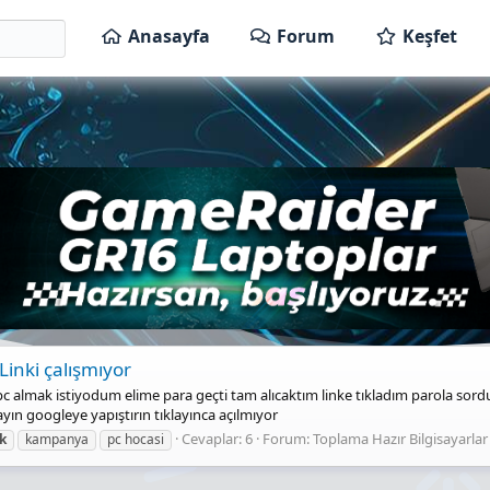
Anasayfa
Forum
Keşfet
inki çalışmıyor
lmak istiyodum elime para geçti tam alıcaktım linke tıkladım parola sordu ş
yın googleye yapıştırın tıklayınca açılmıyor
Cevaplar: 6
Forum:
Toplama Hazır Bilgisayarlar
nk
kampanya
pc hocasi