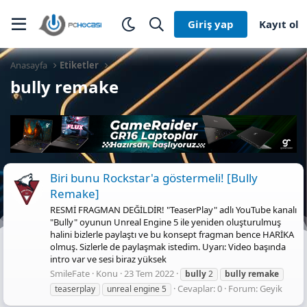
Giriş yap
Kayıt ol
Anasayfa
Etiketler
bully remake
Biri bunu Rockstar'a göstermeli! [Bully
Remake]
RESMİ FRAGMAN DEĞİLDİR! "TeaserPlay" adlı YouTube kanalı
"Bully" oyunun Unreal Engine 5 ile yeniden oluşturulmuş
halini bizlerle paylaştı ve bu konsept fragman bence HARİKA
olmuş. Sizlerle de paylaşmak istedim. Uyarı: Video başında
intro var ve sesi biraz yüksek
SmileFate
Konu
23 Tem 2022
bully
2
bully
remake
Cevaplar: 0
Forum:
Geyik
teaserplay
unreal engine 5