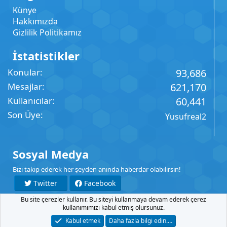
Künye
Hakkımızda
Gizlilik Politikamız
İstatistikler
Konular
93,686
Mesajlar
621,170
Kullanıcılar
60,441
Son Üye
Yusufreal2
Sosyal Medya
Bizi takip ederek her şeyden anında haberdar olabilirsin!
Twitter
Facebook
Bu site çerezler kullanır. Bu siteyi kullanmaya devam ederek çerez
YouTube
Instagram
kullanımımızı kabul etmiş olursunuz.
Kabul etmek
Daha fazla bilgi edin.…
İletişim
Şartlar
Gizlilik
Yardım
Anasayfa
R