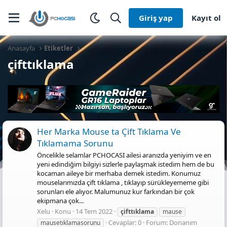
Giriş yap
Kayıt ol
Anasayfa
Etiketler
çifttıklama
Her Marka Mouse ta Çift Tıklama Ve
Tıklamama Sorunu
Öncelikle selamlar PCHOCASI ailesi aranızda yeniyim ve en
yeni edindiğim bilgiyi sizlerle paylaşmak istedim hem de bu
kocaman aileye bir merhaba demek istedim. Konumuz
mouselarımızda çift tıklama , tıklayıp sürükleyememe gibi
sorunları ele alıyor. Malumunuz kur farkından bir çok
ekipmana çok...
Xelu
Konu
14 Tem 2022
çifttıklama
mause
Cevaplar: 0
Forum:
Donanım
mausetıklamasorunu