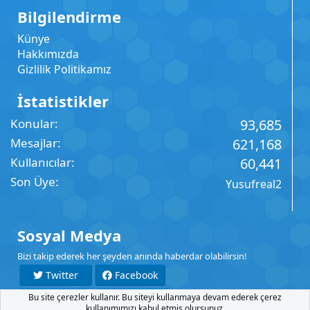
Bilgilendirme
Künye
Hakkımızda
Gizlilik Politikamız
İstatistikler
Konular
93,685
Mesajlar
621,168
Kullanıcılar
60,441
Son Üye
Yusufreal2
Sosyal Medya
Bizi takip ederek her şeyden anında haberdar olabilirsin!
Twitter
Facebook
Bu site çerezler kullanır. Bu siteyi kullanmaya devam ederek çerez
YouTube
Instagram
kullanımımızı kabul etmiş olursunuz.