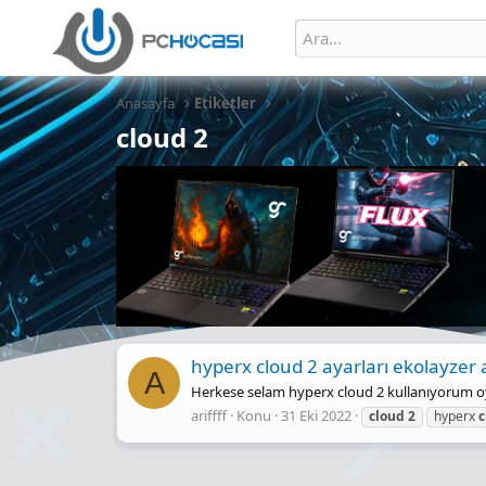
Anasayfa
Etiketler
cloud 2
hyperx cloud 2 ayarları ekolayzer 
A
Herkese selam hyperx cloud 2 kullanıyorum o
ariffff
Konu
31 Eki 2022
cloud
2
hyperx
c