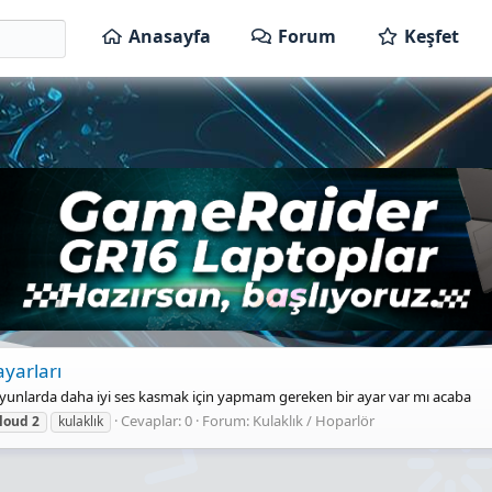
Anasayfa
Forum
Keşfet
ayarları
yunlarda daha iyi ses kasmak için yapmam gereken bir ayar var mı acaba
Cevaplar: 0
Forum:
Kulaklık / Hoparlör
loud
2
kulaklık