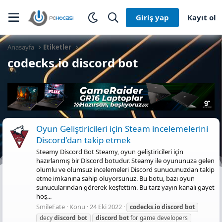
Giriş yap
Kayıt ol
Anasayfa
Etiketler
codecks.io discord bot
Oyun Geliştiricileri için Steam incelemelerini
Discord'dan takip etmek
Steamy Discord Bot Steamy, oyun geliştiricileri için
hazırlanmış bir Discord botudur. Steamy ile oyununuza gelen
olumlu ve olumsuz incelemeleri Discord sunucunuzdan takip
etme imkanına sahip oluyorsunuz. Bu botu, bazı oyun
sunucularından görerek keşfettim. Bu tarz yayın kanalı gayet
hoş...
SmileFate
Konu
24 Eki 2022
codecks.io
discord
bot
decy
discord
bot
discord
bot
for game developers