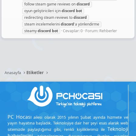
follow steam game reviews on
discord
oyun geliştiricileri için
discord
bot
redirecting steam reviews to
discord
steam incelemelerini
discord
'a yönlendirme
Cevaplar: 0
Forum:
Rehberler
steamy
discord
bot
Anasayfa
Etiketler
PC Hocası
ailesi olarak 2015 yılının Şubat ayında hizmete ve
yayın hayatına başladık. Teknolojiye dair her şeyi esas alarak web
Teknoloji
sitemizde paylaştığımız gibi, renkli kişiliklerimiz ile
haberlerini