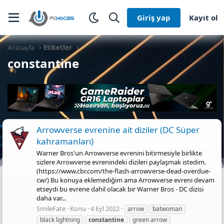
Giriş yap
Kayıt ol
Anasayfa
Etiketler
constantine
Arrowverse evrenine ait diziler (DC Süper
kahramanları)
Warner Bros'un Arrowverse evrenini bitirmesiyle birlikte
sizlere Arrowverse evrenindeki dizileri paylaşmak istedim.
(https://www.cbr.com/the-flash-arrowverse-dead-overdue-
cw/) Bu konuya eklemediğim ama Arrowverse evreni devam
etseydi bu evrene dahil olacak bir Warner Bros - DC dizisi
daha var...
SmileFate
Konu
4 Eyl 2022
arrow
batwoman
black lightning
constantine
green arrow