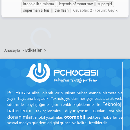
kronolojik sıralama
legends of tomorrow
supergirl
Cevaplar: 2
Forum:
Geyik
superman & lois
the flash
Anasayfa
Etiketler
PC Hocası
ailesi olarak 2015 yılının Şubat ayında hizmete ve
yayın hayatına başladık. Teknolojiye dair her şeyi esas alarak web
Teknoloji
sitemizde paylaştığımız gibi, renkli kişiliklerimiz ile
haberlerini
takipçilerimize duyuruyoruz. Bunlar oyunlar,
donanımlar
otomobil
, mobil yazılımlar,
, sektörel haberler ve
sosyal medya gündemleri gibi güncel ve kaliteli içeriklerdir.