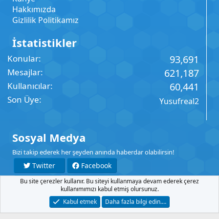
Hakkımızda
Gizlilik Politikamız
İstatistikler
Konular
93,691
Mesajlar
621,187
Kullanıcılar
60,441
Son Üye
Yusufreal2
Sosyal Medya
Bizi takip ederek her şeyden anında haberdar olabilirsin!
Twitter
Facebook
Bu site çerezler kullanır. Bu siteyi kullanmaya devam ederek çerez
YouTube
Instagram
kullanımımızı kabul etmiş olursunuz.
Kabul etmek
Daha fazla bilgi edin.…
İletişim
Şartlar
Gizlilik
Yardım
Anasayfa
R
S
S