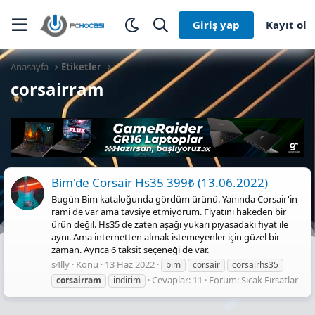
Giriş yap
Kayıt ol
Anasayfa
Etiketler
corsairram
Bim'de Corsair Hs35 399₺ (13.06.2022)
Bugün Bim kataloğunda gördüm ürünü. Yanında Corsair'in
rami de var ama tavsiye etmiyorum. Fiyatını hakeden bir
ürün değil. Hs35 de zaten aşağı yukarı piyasadaki fiyat ile
aynı. Ama internetten almak istemeyenler için güzel bir
zaman. Ayrıca 6 taksit seçeneği de var.
s4lly
Konu
13 Haz 2022
bim
corsair
corsairhs35
Cevaplar: 11
Forum:
Sıcak Fırsatlar
corsairram
indirim