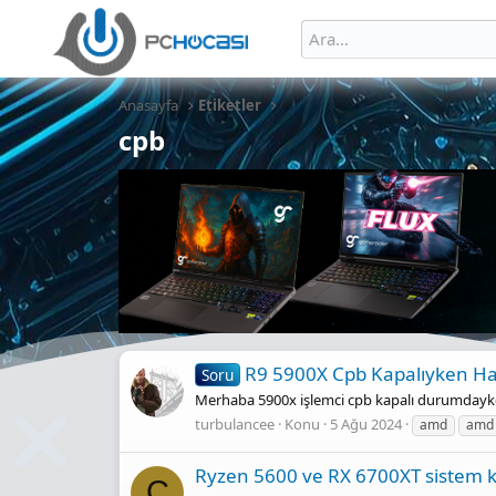
Anasayfa
Etiketler
cpb
R9 5900X Cpb Kapalıyken Han
Soru
Merhaba 5900x işlemci cpb kapalı durumdayke
turbulancee
Konu
5 Ağu 2024
amd
amd 
Ryzen 5600 ve RX 6700XT sistem ki
C