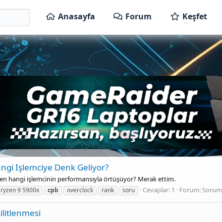
Anasayfa
Forum
Keşfet
gi Işlemciye Denk Geliyor?
n hangi işlemcinin performansıyla örtüşüyor? Merak ettim.
Cevaplar: 1
Forum:
Sorum
ryzen 9 5900x
cpb
overclock
rank
soru
litlenmesi