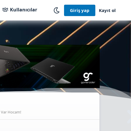
Kullanıcılar
Giriş yap
Kayıt ol
 Var Hocam!