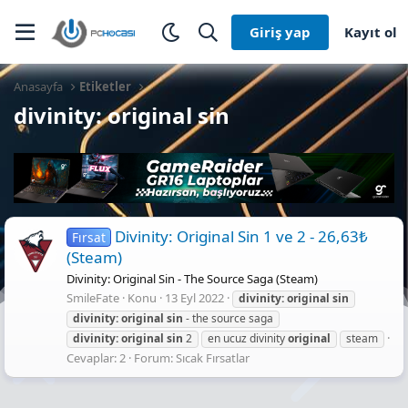
Giriş yap
Kayıt ol
Anasayfa
Etiketler
divinity: original sin
Divinity: Original Sin 1 ve 2 - 26,63₺
Fırsat
(Steam)
Divinity: Original Sin - The Source Saga (Steam)
SmileFate
Konu
13 Eyl 2022
divinity:
original
sin
divinity:
original
sin
- the source saga
divinity:
original
sin
2
en ucuz divinity
original
steam
Cevaplar: 2
Forum:
Sıcak Fırsatlar