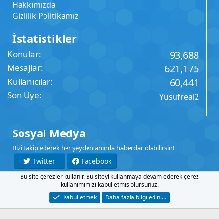
Hakkımızda
Gizlilik Politikamız
İstatistikler
Konular
93,688
Mesajlar
621,175
Kullanıcılar
60,441
Son Üye
Yusufreal2
Sosyal Medya
Bizi takip ederek her şeyden anında haberdar olabilirsin!
Twitter
Facebook
Bu site çerezler kullanır. Bu siteyi kullanmaya devam ederek çerez
YouTube
Instagram
kullanımımızı kabul etmiş olursunuz.
Kabul etmek
Daha fazla bilgi edin.…
İletişim
Şartlar
Gizlilik
Yardım
Anasayfa
R
S
S