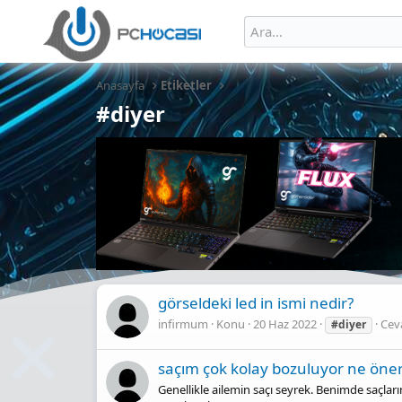
Anasayfa
Etiketler
#diyer
görseldeki led in ismi nedir?
infirmum
Konu
20 Haz 2022
Ceva
#diyer
saçım çok kolay bozuluyor ne öneri
Genellikle ailemin saçı seyrek. Benimde saçları