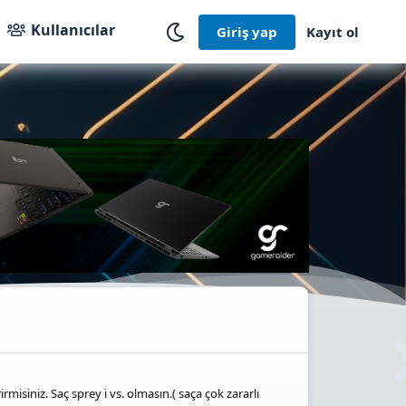
Kullanıcılar
Giriş yap
Kayıt ol
misiniz. Saç sprey i vs. olmasın.( saça çok zararlı