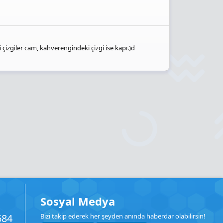
çizgiler cam, kahverengindeki çizgi ise kapı.)d
Sosyal Medya
684
Bizi takip ederek her şeyden anında haberdar olabilirsin!