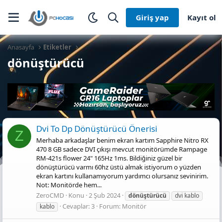
Giriş yap
Kayıt ol
Anasayfa
Etiketler
dönüştürücü
Dvi To Dp Dönüştürücü Önerisi
Z
Merhaba arkadaşlar benim ekran kartım Sapphire Nitro RX
470 8 GB sadece DVI çıkışı mevcut monitörümde Rampage
RM-421s flower 24" 165Hz 1ms. Bildiğiniz güzel bir
dönüştürücü varmı 60hz üstü almak istiyorum o yüzden
ekran kartını kullanamıyorum yardımcı olursanız sevinirim.
Not: Monitörde hem...
ZeroCMD
Konu
2 Şub 2024
dönüştürücü
dvi kablo
Cevaplar: 3
Forum:
Monitör
kablo