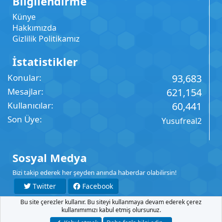
Bilgilendirme
Künye
Hakkımızda
Gizlilik Politikamız
İstatistikler
Konular
93,683
Mesajlar
621,154
Kullanıcılar
60,441
Son Üye
Yusufreal2
Sosyal Medya
Bizi takip ederek her şeyden anında haberdar olabilirsin!
Twitter
Facebook
Bu site çerezler kullanır. Bu siteyi kullanmaya devam ederek çerez
YouTube
Instagram
kullanımımızı kabul etmiş olursunuz.