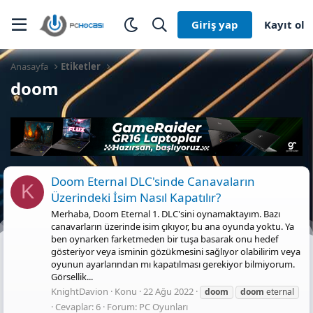
Giriş yap
Kayıt ol
Anasayfa
Etiketler
doom
Doom Eternal DLC'sinde Canavaların
K
Üzerindeki İsim Nasıl Kapatılır?
Merhaba, Doom Eternal 1. DLC'sini oynamaktayım. Bazı
canavarların üzerinde isim çıkıyor, bu ana oyunda yoktu. Ya
ben oynarken farketmeden bir tuşa basarak onu hedef
gösteriyor veya isminin gözükmesini sağlıyor olabilirim veya
oyunun ayarlarından mı kapatılması gerekiyor bilmiyorum.
Görsellik...
KnightDavion
Konu
22 Ağu 2022
doom
doom
eternal
Cevaplar: 6
Forum:
PC Oyunları