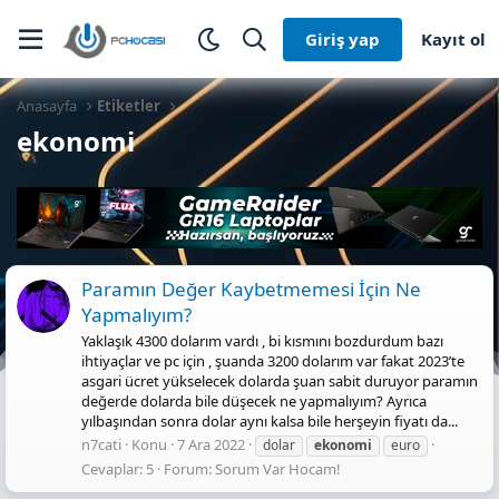
Giriş yap
Kayıt ol
Anasayfa
Etiketler
ekonomi
Paramın Değer Kaybetmemesi İçin Ne
Yapmalıyım?
Yaklaşık 4300 dolarım vardı , bi kısmını bozdurdum bazı
ihtiyaçlar ve pc için , şuanda 3200 dolarım var fakat 2023’te
asgari ücret yükselecek dolarda şuan sabit duruyor paramın
değerde dolarda bile düşecek ne yapmalıyım? Ayrıca
yılbaşından sonra dolar aynı kalsa bile herşeyin fiyatı da...
n7cati
Konu
7 Ara 2022
dolar
ekonomi
euro
Cevaplar: 5
Forum:
Sorum Var Hocam!