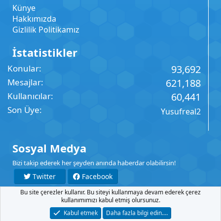
Künye
Hakkımızda
Gizlilik Politikamız
İstatistikler
Konular
93,692
Mesajlar
621,188
Kullanıcılar
60,441
Son Üye
Yusufreal2
Sosyal Medya
Bizi takip ederek her şeyden anında haberdar olabilirsin!
Twitter
Facebook
Bu site çerezler kullanır. Bu siteyi kullanmaya devam ederek çerez
YouTube
Instagram
kullanımımızı kabul etmiş olursunuz.
Kabul etmek
Daha fazla bilgi edin.…
İletişim
Şartlar
Gizlilik
Yardım
Anasayfa
R