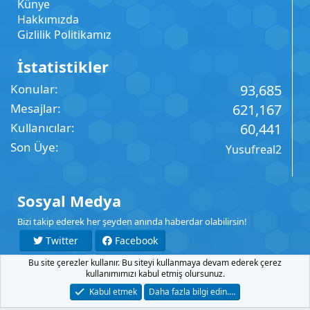
Künye
Hakkımızda
Gizlilik Politikamız
İstatistikler
Konular
93,685
Mesajlar
621,167
Kullanıcılar
60,441
Son Üye
Yusufreal2
Sosyal Medya
Bizi takip ederek her şeyden anında haberdar olabilirsin!
Twitter
Facebook
Bu site çerezler kullanır. Bu siteyi kullanmaya devam ederek çerez
YouTube
Instagram
kullanımımızı kabul etmiş olursunuz.
Kabul etmek
Daha fazla bilgi edin.…
İletişim
Şartlar
Gizlilik
Yardım
Anasayfa
R
S