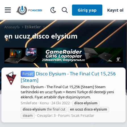
Giriş yap
Kayıt ol
Anasayfa
Etiketler
en ucuz disco elysium
Disco Elysium - The Final Cut 15,25₺
Fırsat
[Steam]
Disco Elysium - The Final Cut 15,25₺ [Steam] Steam
tarihindeki en ucuz fiyatı + Resmi Türkçe dil desteği yeni
eklendi. Fiyat artabilir diye düşünüyorum.
SmileFate
Konu
24 Eki 2022
disco
elysium
disco
elysium
the final cut
en
ucuz
disco
elysium
Cevaplar: 3
Forum:
Sıcak Fırsatlar
steam