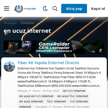
Giriş yap
Kayıt ol
Anasayfa
Etiketler
en ucuz internet
Fiber Alt Yapıda İnternet Önerisi
İndirme Hızı Yükleme Hızı Toplam Ücret Taahhüt Durumu
Firma Adı Firma Telefonu Firma İnternet Sitesi 16 Mbps/s 4
Mbps/s 100,00 TL Taahhütsüz Free Fiber 0850 515 0234
www.freefiber.com.tr 16 Mbps/s 4 Mbps/s 119,90 TL
Taahhütsüz Millenicom 0850 333 0333 www.milleni.com.tr...
Gezgin_Y
Konu
24 Kas 2022
en
hızlı
internet
en
ucuz
en
hızlı
internet
en
ucuz
fiber
internet
en
ucuz
internet
fiber
internet
hızlı
internet
Cevaplar: 0
Forum:
İnternet Sorunları
internet