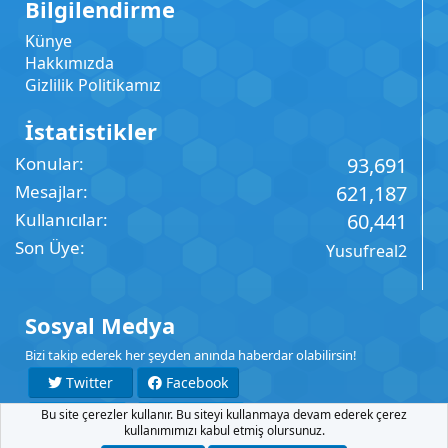
Bilgilendirme
Künye
Hakkımızda
Gizlilik Politikamız
İstatistikler
Konular
93,691
Mesajlar
621,187
Kullanıcılar
60,441
Son Üye
Yusufreal2
Sosyal Medya
Bizi takip ederek her şeyden anında haberdar olabilirsin!
Twitter
Facebook
Bu site çerezler kullanır. Bu siteyi kullanmaya devam ederek çerez
YouTube
Instagram
kullanımımızı kabul etmiş olursunuz.