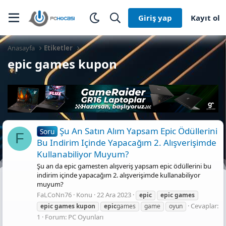
Giriş yap
Kayıt ol
Anasayfa
Etiketler
epic games kupon
Şu An Satın Alım Yapsam Epic Ödüllerini
Soru
F
Bu Indirim Içinde Yapacağım 2. Alışverişimde
Kullanabiliyor Muyum?
Şu an da epic gamesten alışveriş yapsam epic ödüllerini bu
indirim içinde yapacağım 2. alışverişimde kullanabiliyor
muyum?
FaLCoNn76
Konu
22 Ara 2023
epic
epic
games
Cevaplar:
epic
games
kupon
epic
games
game
oyun
1
Forum:
PC Oyunları