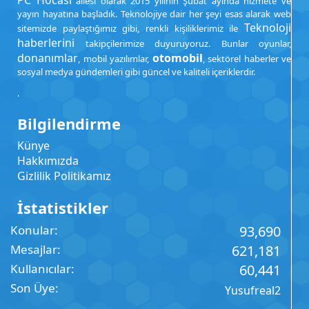
PC Hocası
ailesi olarak 2015 yılının Şubat ayında hizmete ve
yayın hayatına başladık. Teknolojiye dair her şeyi esas alarak web
Teknoloji
sitemizde paylaştığımız gibi, renkli kişiliklerimiz ile
haberlerini
takipçilerimize duyuruyoruz. Bunlar oyunlar,
donanımlar
otomobil
, mobil yazılımlar,
, sektörel haberler ve
sosyal medya gündemleri gibi güncel ve kaliteli içeriklerdir.
.
Bilgilendirme
Künye
Hakkımızda
Gizlilik Politikamız
İstatistikler
Konular
93,690
Mesajlar
621,181
Kullanıcılar
60,441
Son Üye
Yusufreal2