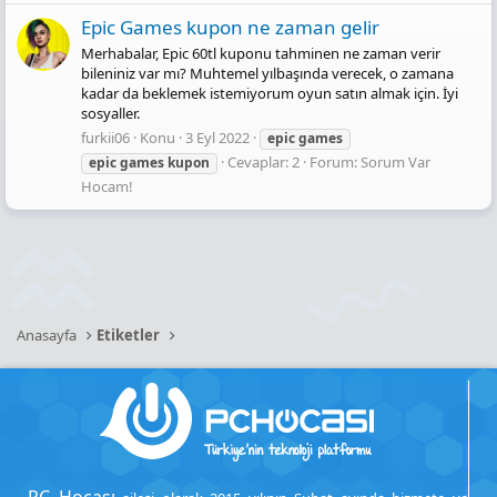
Epic Games kupon ne zaman gelir
Merhabalar, Epic 60tl kuponu tahminen ne zaman verir
bileniniz var mı? Muhtemel yılbaşında verecek, o zamana
kadar da beklemek istemiyorum oyun satın almak için. İyi
sosyaller.
furkii06
Konu
3 Eyl 2022
epic
games
Cevaplar: 2
Forum:
Sorum Var
epic
games
kupon
Hocam!
Anasayfa
Etiketler