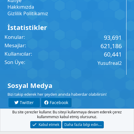
Künye
Hakkımızda
Gizlilik Politikamız
İstatistikler
Konular
93,691
Mesajlar
621,186
Kullanıcılar
60,441
Son Üye
Yusufreal2
Sosyal Medya
Bizi takip ederek her şeyden anında haberdar olabilirsin!
Twitter
Facebook
Bu site çerezler kullanır. Bu siteyi kullanmaya devam ederek çerez
YouTube
Instagram
kullanımımızı kabul etmiş olursunuz.
Kabul etmek
Daha fazla bilgi edin.…
İletişim
Şartlar
Gizlilik
Yardım
Anasayfa
R
S