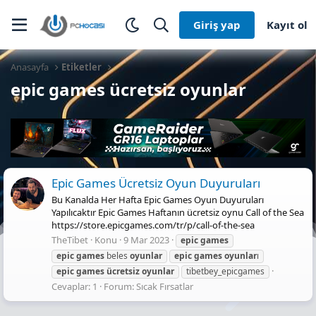
Giriş yap
Kayıt ol
Anasayfa
Etiketler
epic games ücretsiz oyunlar
Epic Games Ücretsiz Oyun Duyuruları
Bu Kanalda Her Hafta Epic Games Oyun Duyuruları
Yapılıcaktır Epic Games Haftanın ücretsiz oynu Call of the Sea
https://store.epicgames.com/tr/p/call-of-the-sea
TheTibet
Konu
9 Mar 2023
epic
games
epic
games
beles
oyunlar
epic
games
oyunlar
ı
epic
games
ücretsiz
oyunlar
tibetbey_epicgames
Cevaplar: 1
Forum:
Sıcak Fırsatlar