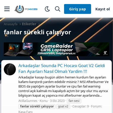
Giriş yap
Kayıt ol
Anasayfa
Etiketler
fanlar sürekli çalışıyor
Arkadaşlar Sounda PC Hocası Goat V2 Geldi
Fan Ayarları Nasıl Olmalı Yardim !!!
Arkadaşlar kasayı bugün aldım hemen kurdum fan ayarları
kafamı karıştırdı yardım edebilir misiniz ? MSI Afterburner Ve
BİOS da yaptığım ayarlar bunlar ve cpu fan fail warning
control açık kalmalı mı kapalıydı açtım bir şey olur mu ayrıca
bilgisyarı kapat aç yapınca msi afterburner ayarlarında...
AtillaGunnes
Konu
3 Eki 2023
fan sesi
Cevaplar: 9
Forum:
fanlar
sürekli
çalışıyor
goat v2
Kasa Fanı