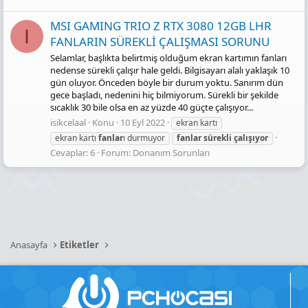
MSI GAMING TRIO Z RTX 3080 12GB LHR
I
FANLARIN SÜREKLİ ÇALIŞMASI SORUNU
Selamlar, başlıkta belirtmiş olduğum ekran kartımın fanları
nedense sürekli çalışır hale geldi. Bilgisayarı alalı yaklaşık 10
gün oluyor. Önceden böyle bir durum yoktu. Sanırım dün
gece başladı, nedenini hiç bilmiyorum. Sürekli bir şekilde
sıcaklık 30 bile olsa en az yüzde 40 güçte çalışıyor...
isikcelaal
Konu
10 Eyl 2022
ekran kartı
ekran kartı
fanlar
ı durmuyor
fanlar
sürekli
çalışıyor
Cevaplar: 6
Forum:
Donanım Sorunları
Anasayfa
Etiketler