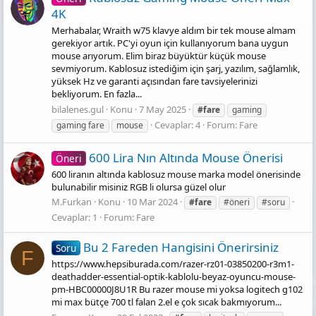
4K
Merhabalar, Wraith w75 klavye aldım bir tek mouse almam
gerekiyor artık. PC'yi oyun için kullanıyorum bana uygun
mouse arıyorum. Elim biraz büyüktür küçük mouse
sevmiyorum. Kablosuz istediğim için şarj, yazılım, sağlamlık,
yüksek Hz ve garanti açısından fare tavsiyelerinizi
bekliyorum. En fazla...
bilalenes.gul
Konu
7 May 2025
#fare
gaming
Cevaplar: 4
Forum:
Fare
gaming fare
mouse
600 Lira Nın Altında Mouse Önerisi
Öneri
600 liranın altında kablosuz mouse marka model önerisinde
bulunabilir misiniz RGB li olursa güzel olur
M.Furkan
Konu
10 Mar 2024
#fare
#öneri
#soru
Cevaplar: 1
Forum:
Fare
Bu 2 Fareden Hangisini Önerirsiniz
Soru
F
https://www.hepsiburada.com/razer-rz01-03850200-r3m1-
deathadder-essential-optik-kablolu-beyaz-oyuncu-mouse-
pm-HBC00000J8U1R Bu razer mouse mi yoksa logitech g102
mi max bütçe 700 tl falan 2.el e çok sıcak bakmıyorum...