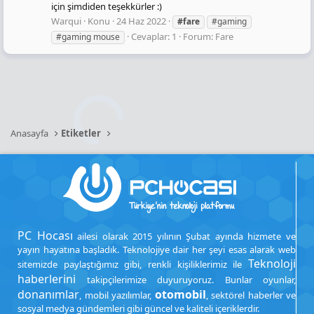
için şimdiden teşekkürler :)
Warqui
Konu
24 Haz 2022
#fare
#gaming
Cevaplar: 1
Forum:
Fare
#gaming mouse
Anasayfa
Etiketler
PC Hocası
ailesi olarak 2015 yılının Şubat ayında hizmete ve
yayın hayatına başladık. Teknolojiye dair her şeyi esas alarak web
Teknoloji
sitemizde paylaştığımız gibi, renkli kişiliklerimiz ile
haberlerini
takipçilerimize duyuruyoruz. Bunlar oyunlar,
donanımlar
otomobil
, mobil yazılımlar,
, sektörel haberler ve
sosyal medya gündemleri gibi güncel ve kaliteli içeriklerdir.