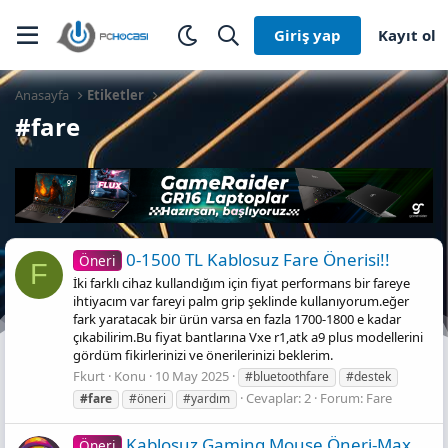
Giriş yap
Kayıt ol
Anasayfa
Etiketler
#fare
0-1500 TL Kablosuz Fare Önerisi!!
Öneri
F
İki farklı cihaz kullandığım için fiyat performans bir fareye
ihtiyacım var fareyi palm grip şeklinde kullanıyorum.eğer
fark yaratacak bir ürün varsa en fazla 1700-1800 e kadar
çıkabilirim.Bu fiyat bantlarına Vxe r1,atk a9 plus modellerini
gördüm fikirlerinizi ve önerilerinizi beklerim.
Fkurt
Konu
10 May 2025
#bluetoothfare
#destek
Cevaplar: 2
Forum:
Fare
#fare
#öneri
#yardım
Kablosuz Gami̇ng Mouse Öneri̇-Max
Öneri