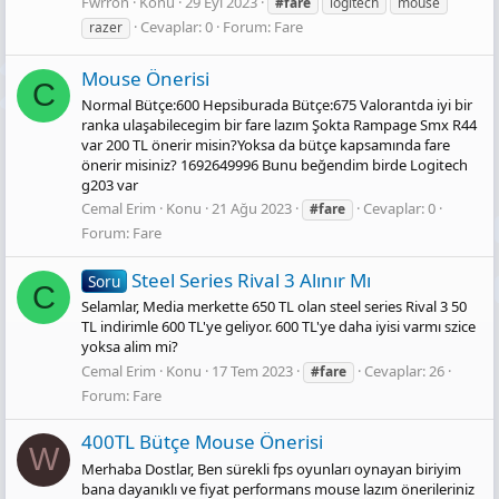
Fwrron
Konu
29 Eyl 2023
#fare
logitech
mouse
Cevaplar: 0
Forum:
Fare
razer
Mouse Önerisi
C
Normal Bütçe:600 Hepsiburada Bütçe:675 Valorantda iyi bir
ranka ulaşabilecegim bir fare lazım Şokta Rampage Smx R44
var 200 TL önerir misin?Yoksa da bütçe kapsamında fare
önerir misiniz? 1692649996 Bunu beğendim birde Logitech
g203 var
Cemal Erim
Konu
21 Ağu 2023
Cevaplar: 0
#fare
Forum:
Fare
Steel Series Rival 3 Alınır Mı
Soru
C
Selamlar, Media merkette 650 TL olan steel series Rival 3 50
TL indirimle 600 TL'ye geliyor. 600 TL'ye daha iyisi varmı szice
yoksa alim mi?
Cemal Erim
Konu
17 Tem 2023
Cevaplar: 26
#fare
Forum:
Fare
400TL Bütçe Mouse Önerisi
W
Merhaba Dostlar, Ben sürekli fps oyunları oynayan biriyim
bana dayanıklı ve fiyat performans mouse lazım önerileriniz