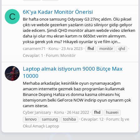
6K'ya Kadar Monitör Önerisi
C
Bir hafta once samsung Odyssey G3 27inç aldım. Ölü piksel
çıktı ve webde gezerken yazıların üstü siliniyor gidip geliyor
iade edicem. Şimdi QHD monitör alsam webde video izlerken
daha iyi olur mu ekran kartım rx 6650xt verim alırmıyım.
yoksa gerek yok mu? Hikayeli oyunlar iş ve film için...
canamem71
Konu
23 Ara 2023
fhd
monitör
qhd
Cevaplar: 1
Forum:
Monitör
Laptop almak istiyorum 9000 Bütçe Max
10000
Merhaba arkadaşlar, kesinlikle oyun oynamayacağım
amacım internette gezmek bazı programları kullanmak
Binance Doping Hafıza vs donma kasma olmasını hiç
istemiyorum belki GeForce NOW indirip oyun oynarım çok
canım isterse.
Cyber Janissary
Konu
26 Haz 2022
fhd
huawei
Cevaplar: 12
Forum:
İş ve
lenovo
samsung
toshiba
Okul Amaçlı Laptop