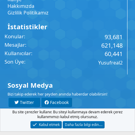
Hakkımızda
Gizlilik Politikamız
İstatistikler
Konular
93,681
Mesajlar
621,148
Kullanıcılar
60,441
Son Üye
Yusufreal2
Sosyal Medya
Bizi takip ederek her şeyden anında haberdar olabilirsin!
Twitter
Facebook
Bu site çerezler kullanır. Bu siteyi kullanmaya devam ederek çerez
YouTube
Instagram
kullanımımızı kabul etmiş olursunuz.
Kabul etmek
Daha fazla bilgi edin.…
İletişim
Şartlar
Gizlilik
Yardım
Anasayfa
R
S
S