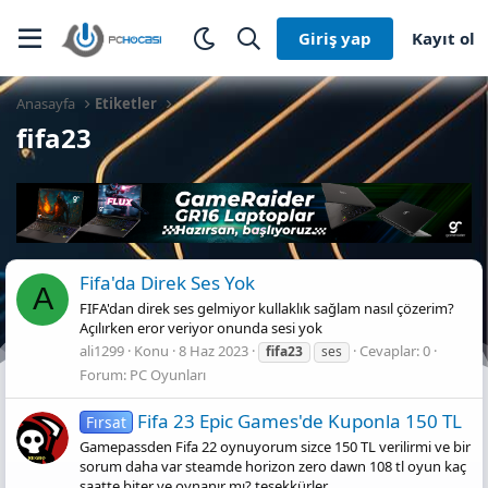
Giriş yap
Kayıt ol
Anasayfa
Etiketler
fifa23
Fifa'da Direk Ses Yok
A
FIFA'dan direk ses gelmiyor kullaklık sağlam nasıl çözerim?
Açılırken eror veriyor onunda sesi yok
ali1299
Konu
8 Haz 2023
Cevaplar: 0
fifa23
ses
Forum:
PC Oyunları
Fifa 23 Epic Games'de Kuponla 150 TL
Fırsat
Gamepassden Fifa 22 oynuyorum sizce 150 TL verilirmi ve bir
sorum daha var steamde horizon zero dawn 108 tl oyun kaç
saatte biter ve oynanır mı? teşekkürler