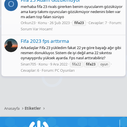
O
merhaba fifa 23 rivals girerken benim oyucularım gözüküyor
ama karşı takımı oyuncuları gözükmüyor nedenini bilen var
mı adam top falan sürüyo
Orkun23
Konu
26 Şub 2023
Cevaplar: 7
Forum:
fifa23
Sorum Var Hocam!
Fifa 2023 fps arttırma
Arkadaşlar Fifa 23 yükledim fakat 22 ye göre bayağı ağır gibi
resmen donukluyor. Sistem de iyi değil ama 22 sıkıntısı
oynayıyprdu yüksek ayarda. Fps nasıl arttırabiliriz?
Sinan705
Konu
9 Ara 2022
fifa22
fifa23
oyun
Cevaplar: 6
Forum:
PC Oyunları
Anasayfa
Etiketler