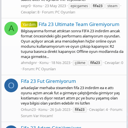
xegr0
Konu
23 May 2023
epicgames
fifa23
steam
Cevaplar: 8
Forum:
PC Oyunları
Fi̇fa 23 Ultimate Team Giremiyorum
Yardım
A
Bilgisayarıma format attıktan sonra FIFA 23 indirdim ancak
format öncesindeki gibi performans alamıyorum oyundan.
Oyun açılıyor ancak ana menüdeyken hiçbir online oyun
modunu kullanamıyorum ve oyun çöküp kapanıyor. R2
tuşuna basınca direkt kapanıyor. Offline oyun modlarında da
maça girmekte...
ahmdgnr
Konu
18 Nis 2023
Cevaplar: 0
çökme
fifa23
Forum:
PC Oyunları
Fifa 23 Fut Giremiyorum
O
arkadaşlar merhaba steamden fifa 23 indirdim ea e attı
oyunu açtım ancak fut a girmeye çalıştığımda girmiyor yaş
kısıtlaması vs diyor restart attım pc ye bunu yaşamış olan
veya bilgisi olan yardım edebilir mi lütfen
Orkun23
Konu
26 Şub 2023
Cevaplar: 4
Forum:
fifa23
Sorum Var Hocam!
Fifa 23 Adam Gözükmüyor