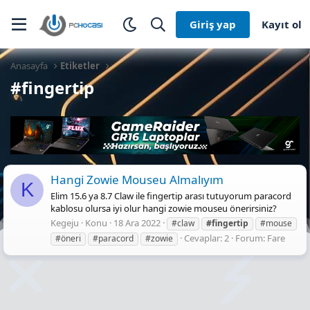
Giriş yap
Kayıt ol
Anasayfa
Etiketler
#fingertip
Hangi Zowie Mouseu Almalıyım
K
Elim 15.6 ya 8.7 Claw ile fingertip arası tutuyorum paracord
kablosu olursa iyi olur hangi zowie mouseu önerirsiniz?
Kegeju
Konu
18 Ara 2022
#claw
#fingertip
#mouse
Cevaplar: 2
Forum:
Fare
#öneri
#paracord
#zowie