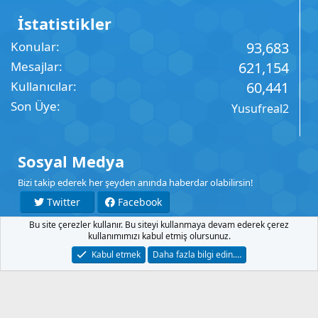
İstatistikler
Konular
93,683
Mesajlar
621,154
Kullanıcılar
60,441
Son Üye
Yusufreal2
Sosyal Medya
Bizi takip ederek her şeyden anında haberdar olabilirsin!
Twitter
Facebook
Bu site çerezler kullanır. Bu siteyi kullanmaya devam ederek çerez
YouTube
Instagram
kullanımımızı kabul etmiş olursunuz.
Kabul etmek
Daha fazla bilgi edin.…
İletişim
Şartlar
Gizlilik
Yardım
Anasayfa
R
S
S