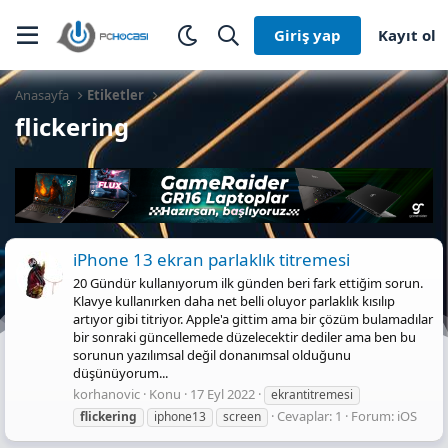
Giriş yap
Kayıt ol
Anasayfa
Etiketler
flickering
iPhone 13 ekran parlaklık titremesi
20 Gündür kullanıyorum ilk günden beri fark ettiğim sorun.
Klavye kullanırken daha net belli oluyor parlaklık kısılıp
artıyor gibi titriyor. Apple'a gittim ama bir çözüm bulamadılar
bir sonraki güncellemede düzelecektir dediler ama ben bu
sorunun yazılımsal değil donanımsal olduğunu
düşünüyorum...
korhanovic
Konu
17 Eyl 2022
ekrantitremesi
Cevaplar: 1
Forum:
iOS
flickering
iphone13
screen