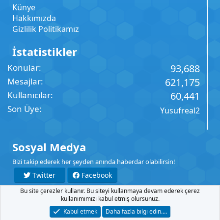
Künye
Hakkımızda
Gizlilik Politikamız
İstatistikler
Konular
93,688
Mesajlar
621,175
Kullanıcılar
60,441
Son Üye
Yusufreal2
Sosyal Medya
Bizi takip ederek her şeyden anında haberdar olabilirsin!
Twitter
Facebook
Bu site çerezler kullanır. Bu siteyi kullanmaya devam ederek çerez
YouTube
Instagram
kullanımımızı kabul etmiş olursunuz.
Kabul etmek
Daha fazla bilgi edin.…
İletişim
Şartlar
Gizlilik
Yardım
Anasayfa
R