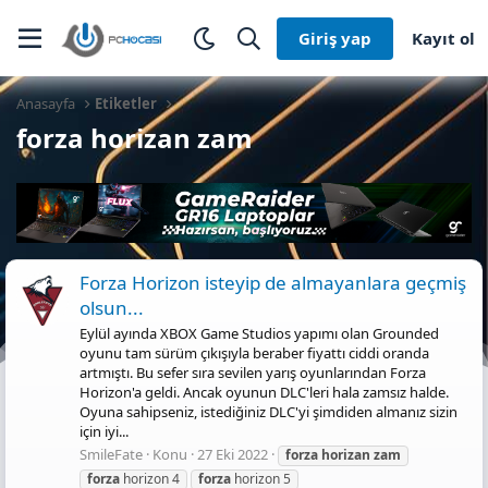
Giriş yap
Kayıt ol
Anasayfa
Etiketler
forza horizan zam
Forza Horizon isteyip de almayanlara geçmiş
olsun...
Eylül ayında XBOX Game Studios yapımı olan Grounded
oyunu tam sürüm çıkışıyla beraber fiyattı ciddi oranda
artmıştı. Bu sefer sıra sevilen yarış oyunlarından Forza
Horizon'a geldi. Ancak oyunun DLC'leri hala zamsız halde.
Oyuna sahipseniz, istediğiniz DLC'yi şimdiden almanız sizin
için iyi...
SmileFate
Konu
27 Eki 2022
forza
horizan
zam
forza
horizon 4
forza
horizon 5