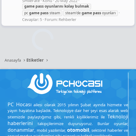
SmileFate
Konu
20 May 2022
game
pass
oyunlarını
kolay
bulmak
pc
game
pass
steam
steam'de
game
pass
oyunları
Cevaplar: 5
Forum:
Rehberler
Anasayfa
Etiketler
PC Hocası
ailesi olarak 2015 yılının Şubat ayında hizmete ve
yayın hayatına başladık. Teknolojiye dair her şeyi esas alarak web
Teknoloji
sitemizde paylaştığımız gibi, renkli kişiliklerimiz ile
haberlerini
takipçilerimize duyuruyoruz. Bunlar oyunlar,
donanımlar
otomobil
, mobil yazılımlar,
, sektörel haberler ve