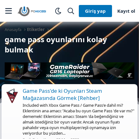
Giriş yap
Kayıt ol
Anasayfa
Etiketler
game pass oyunlarını kolay
bulmak
Game Pass'de ki Oyunları Steam
Mağazasında Görmek [Rehber]
Included with Xbox Game Pass / Game Pass'e dahil mi?
Eklentinin ana amacı: "Acaba bu oyun Game Pass 'de var mı?"
dememek! Eklentinin amacı: Steam 'da beğendiğiniz ve
almak istediğiniz bir oyun vardır. Ancak oyunun fiyatı
pahalıdır veya oyun multiplayer/eşli oynamaya izin
veriyordur bu yüzden...