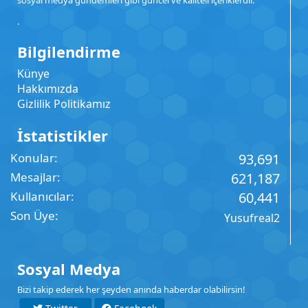
sosyal medya gündemleri gibi güncel ve kaliteli içeriklerdir.
.
Bilgilendirme
Künye
Hakkımızda
Gizlilik Politikamız
İstatistikler
Konular
93,691
Mesajlar
621,187
Kullanıcılar
60,441
Son Üye
Yusufreal2
Sosyal Medya
Bizi takip ederek her şeyden anında haberdar olabilirsin!