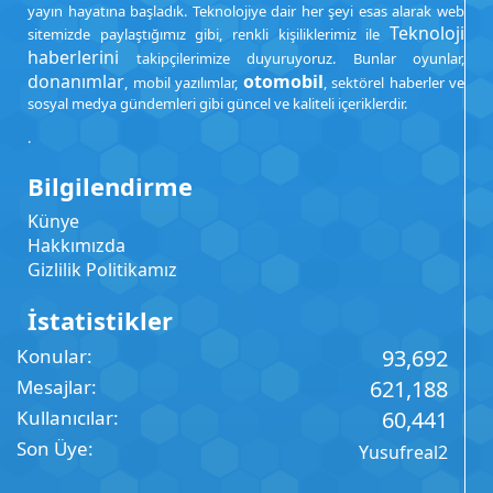
yayın hayatına başladık. Teknolojiye dair her şeyi esas alarak web
Teknoloji
sitemizde paylaştığımız gibi, renkli kişiliklerimiz ile
haberlerini
takipçilerimize duyuruyoruz. Bunlar oyunlar,
donanımlar
otomobil
, mobil yazılımlar,
, sektörel haberler ve
sosyal medya gündemleri gibi güncel ve kaliteli içeriklerdir.
.
Bilgilendirme
Künye
Hakkımızda
Gizlilik Politikamız
İstatistikler
Konular
93,692
Mesajlar
621,188
Kullanıcılar
60,441
Son Üye
Yusufreal2