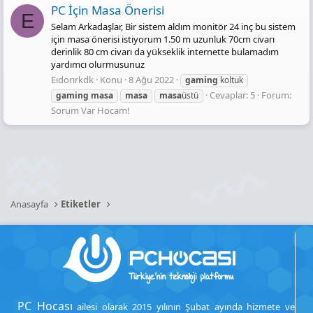
PC İçin Masa Önerisi
E
Selam Arkadaşlar, Bir sistem aldım monitör 24 inç bu sistem
için masa önerisi istiyorum 1.50 m uzunluk 70cm civarı
derinlik 80 cm civarı da yükseklik internette bulamadım
yardımcı olurmusunuz
Eıdorırkdk
Konu
8 Ağu 2022
gaming
koltuk
Cevaplar: 5
Forum:
gaming
masa
masa
masa
üstü
Sorum Var Hocam!
Anasayfa
Etiketler
PC Hocası
ailesi olarak 2015 yılının Şubat ayında hizmete ve