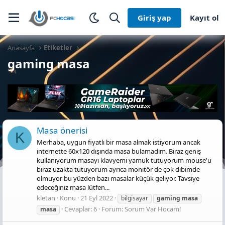
Giriş yap
Kayıt ol
Anasayfa
Etiketler
gaming masa
Masa önerisi
K
Merhaba, uygun fiyatlı bir masa almak istiyorum ancak
internette 60x120 dışında masa bulamadım. Biraz geniş
kullanıyorum masayı klavyemi yamuk tutuyorum mouse'u
biraz uzakta tutuyorum ayrıca monitör de çok dibimde
olmuyor bu yüzden bazı masalar küçük geliyor. Tavsiye
edeceğiniz masa lütfen...
kletan
Konu
21 Eyl 2022
bilgisayar
gaming
masa
Cevaplar: 6
Forum:
Sorum Var Hocam!
masa