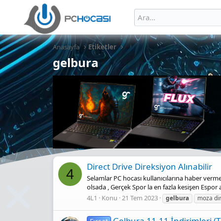
Anasayfa
Etiketler
gelbura
Direct Drive Direksiyon Alınabilir
4
Selamlar PC hocası kullanıcılarına haber vermek 
olsada , Gerçek Spor la en fazla kesişen Espor 
4L1
Konu
21 Tem 2023
gelbura
moza di
Gelbura 11.11 İndirimleri (