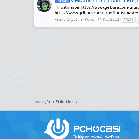
Fırsat
Thrustmaster https://www.gelbura.com/urun/th
https://www.gelbura.com/urun/thrustmaster-t
AranelCiryatan
Konu
11 Kas 2022
11.11
Anasayfa
Etiketler