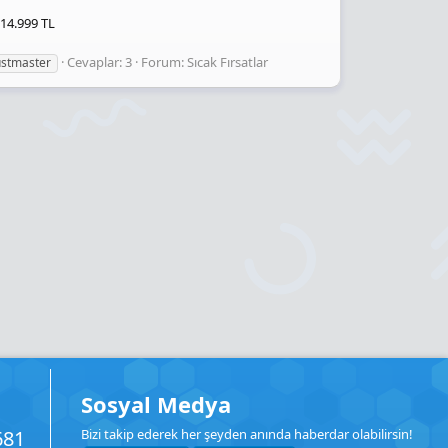
 14.999 TL
Cevaplar: 3
Forum:
Sıcak Fırsatlar
ustmaster
Sosyal Medya
681
Bizi takip ederek her şeyden anında haberdar olabilirsin!