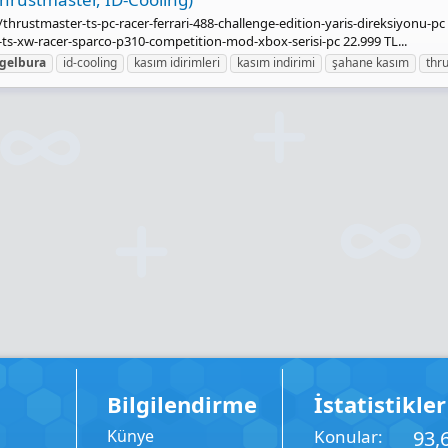
rustmaster-ts-pc-racer-ferrari-488-challenge-edition-yaris-direksiyonu-pc
s-xw-racer-sparco-p310-competition-mod-xbox-serisi-pc 22.999 TL...
gelbura
id-cooling
kasım idirimleri
kasım indirimi
şahane kasım
thr
Bilgilendirme
İstatistikler
Künye
Konular
93,