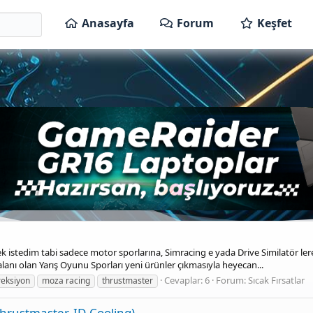
Anasayfa
Forum
Keşfet
istedim tabi sadece motor sporlarına, Simracing e yada Drive Similatör lere ilg
alanı olan Yarış Oyunu Sporları yeni ürünler çıkmasıyla heyecan...
Cevaplar: 6
Forum:
Sıcak Fırsatlar
reksiyon
moza racing
thrustmaster
Thrustmaster, ID-Cooling)