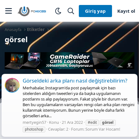
Giriş yap
Kayıt ol
Anasayfa
Etiketler
görsel
Görseldeki arka planı nasıl değiştirebilirim?
Merhabalar, Instagram'da post paylaşmak için bazı
sitelerden aldığım tweetleri ya da başka uygulamanın
postlarını ss alıp paylaşıyorum. Fakat şöyle bir durum var.
Ben bu uygulamaların varsayılan rengi olan arka plan rengini
kullanmak istemiyorum. Bunun yerine böyle daha farklı
görselleri arka...
mertyegin57
Konu
21 Ara 2022
#edit
görsel
Cevaplar: 2
Forum:
Sorum Var Hocam!
photoshop