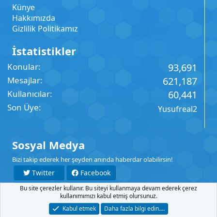
Künye
Hakkımızda
Gizlilik Politikamız
İstatistikler
Konular
93,691
Mesajlar
621,187
Kullanıcılar
60,441
Son Üye
Yusufreal2
Sosyal Medya
Bizi takip ederek her şeyden anında haberdar olabilirsin!
Twitter
Facebook
Bu site çerezler kullanır. Bu siteyi kullanmaya devam ederek çerez
YouTube
Instagram
kullanımımızı kabul etmiş olursunuz.
Kabul etmek
Daha fazla bilgi edin.…
İletişim
Şartlar
Gizlilik
Yardım
Anasayfa
R