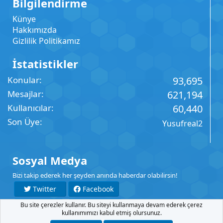
Bilgilendirme
Künye
Hakkımızda
Gizlilik Politikamız
İstatistikler
Konular
93,695
Mesajlar
621,194
Kullanıcılar
60,440
Son Üye
Yusufreal2
Sosyal Medya
Bizi takip ederek her şeyden anında haberdar olabilirsin!
Twitter
Facebook
Bu site çerezler kullanır. Bu siteyi kullanmaya devam ederek çerez
YouTube
Instagram
kullanımımızı kabul etmiş olursunuz.