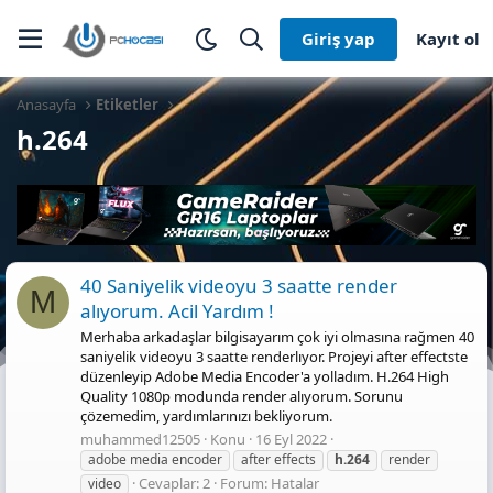
Giriş yap
Kayıt ol
Anasayfa
Etiketler
h.264
40 Saniyelik videoyu 3 saatte render
M
alıyorum. Acil Yardım !
Merhaba arkadaşlar bilgisayarım çok iyi olmasına rağmen 40
saniyelik videoyu 3 saatte renderlıyor. Projeyi after effectste
düzenleyip Adobe Media Encoder'a yolladım. H.264 High
Quality 1080p modunda render alıyorum. Sorunu
çözemedim, yardımlarınızı bekliyorum.
muhammed12505
Konu
16 Eyl 2022
adobe media encoder
after effects
h.264
render
Cevaplar: 2
Forum:
Hatalar
video