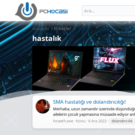
Anasayfa
Etiketler
hastalık
SMA hastalığı ve dolandırıcılığı!
Merhaba, uzun zamandır üzerinde düşündüğüm b
ailelerin çocuk yapmasına müsaade ediyor anlam
hiraeth.exe
Konu
6 Ara 2022
dolandırıcılık