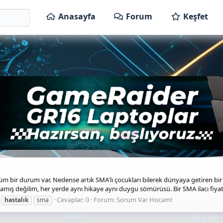
Anasayfa
Forum
Keşfet
ir durum var. Nedense artık SMA'lı çocukları bilerek dünyaya getiren bir 
ış değilim, her yerde aynı hikaye aynı duygu sömürüsü. Bir SMA ilacı fiyatı
Cevaplar: 0
Forum:
Sorum Var Hocam!
hastalık
sma