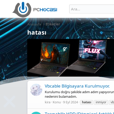
Anasayfa
Etiketler
hatası
Vbcable Bilgisayara Kurulmuyor.
Kurulumu doğru şekilde adım adım yapıyorum 
nedenini bulamadım.
kira
Konu
9 Eyl 2024
hatası
inmiyor
vb
Taşınabilir HDD (Döngüsel Artıklık 