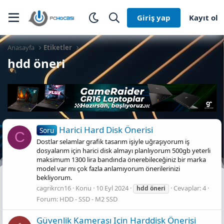
Giriş yap
Kayıt ol
Anasayfa
Etiketler
hdd öneri̇
Harici Hard Disk Önerisi
Soru
C
Dostlar selamlar grafik tasarım işiyle uğraşıyorum iş
dosyalarım için harici disk almayı planlıyorum 500gb yeterli
maksimum 1300 lira bandında önerebileceğiniz bir marka
model var mı çok fazla anlamıyorum önerilerinizi
bekliyorum.
cagrikrcn16
Konu
10 Eyl 2024
Cevaplar: 4
hdd
öneri̇
Forum:
HDD - SSD - M2 SSD
Güvenlik Kamerası Için Harddisk Önerisi