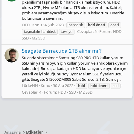
çıkabilirim) taşınabilir bir harrdisk almak istiyorum. HDD
olursa 2TB , Nvme M2 olursa 1TB olması tercihim. Kaliteli,
problem yaşamayacağım bir şey olsun istiyorum. Öneride
bulunursanız sevinirim.
OFD
Konu
4 Şub 2023
harddisk
hdd
öneri̇
öneri
Cevaplar: 5
Forum:
HDD -
taşınabilir harddisk
tavsiye
SSD - M2 SSD
Seagate Barracuda 2TB alınır mı ?
Şu anda sistemimde Samsung 980 PRO 1TB kullanıyorum.
SSD'nin yarısını oyun için kullanıyorum ve anlık olarak yerim
kalmadı ;| Bir kaç arkadaşım HDD kullanıyor ve oyunlar için
yeterli ve iyi olduğunu söylüyor. Malum SSD fiyatları uçtu
gitti. Seagate ST2000DM008 Sabit Sürücü, 2 TB, Gümüş...
L0ckeNN
Konu
30 Ara 2022
hdd
hdd
öneri̇
ssd
Cevaplar: 4
Forum:
HDD - SSD - M2 SSD
Anasayfa
Etiketler