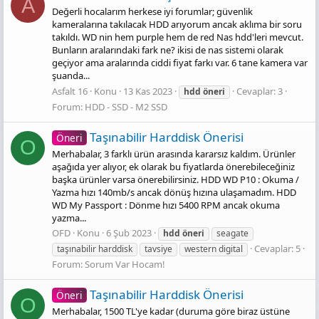
A
Değerli hocalarım herkese iyi forumlar; güvenlik
kameralarına takılacak HDD arıyorum ancak aklıma bir soru
takıldı. WD nin hem purple hem de red Nas hdd'leri mevcut.
Bunların aralarındaki fark ne? ikisi de nas sistemi olarak
geçiyor ama aralarında ciddi fiyat farkı var. 6 tane kamera var
şuanda...
Asfalt 16
Konu
13 Kas 2023
Cevaplar: 3
hdd
öneri̇
Forum:
HDD - SSD - M2 SSD
Taşınabilir Harddisk Önerisi
Öneri
O
Merhabalar, 3 farklı ürün arasında kararsız kaldım. Ürünler
aşağıda yer alıyor, ek olarak bu fiyatlarda önerebileceğiniz
başka ürünler varsa önerebilirsiniz. HDD WD P10 : Okuma /
Yazma hızı 140mb/s ancak dönüş hızına ulaşamadım. HDD
WD My Passport : Dönme hızı 5400 RPM ancak okuma
yazma...
OFD
Konu
6 Şub 2023
hdd
öneri̇
seagate
Cevaplar: 5
taşınabilir harddisk
tavsiye
western digital
Forum:
Sorum Var Hocam!
Taşınabilir Harddisk Önerisi
Öneri
O
Merhabalar, 1500 TL'ye kadar (duruma göre biraz üstüne