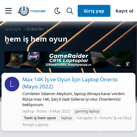
Giriş yap
Kayıt ol
Anasayfa
Etiketler
hem iş hem oyun
Max 14K İş ve Oyun İçin Laptop Önerisi
L
(Mayıs 2022)
Cümleten Selamın Aleyküm, laptop Almaya karar verdim.
Bütçe max 14K, Şarj 6 Saat Giderse iyi olur. Önerilerinizi
bekliyorum.
laptop
Konu
9 May 2022
gaming laptop
Cevaplar: 6
Forum:
İş ve Okul
hem
iş
hem
oyun
laptop
Amaçlı Laptop