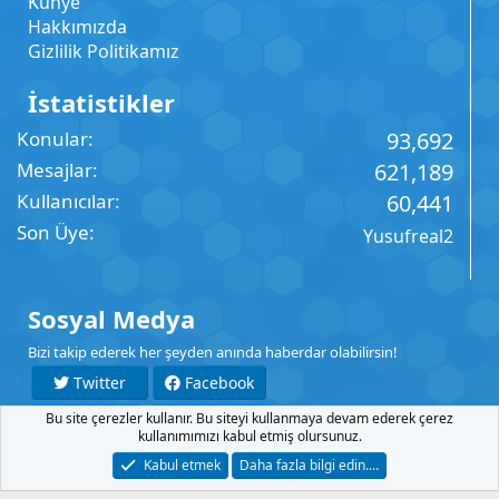
Künye
Hakkımızda
Gizlilik Politikamız
İstatistikler
Konular
93,692
Mesajlar
621,189
Kullanıcılar
60,441
Son Üye
Yusufreal2
Sosyal Medya
Bizi takip ederek her şeyden anında haberdar olabilirsin!
Twitter
Facebook
Bu site çerezler kullanır. Bu siteyi kullanmaya devam ederek çerez
YouTube
Instagram
kullanımımızı kabul etmiş olursunuz.
Kabul etmek
Daha fazla bilgi edin.…
İletişim
Şartlar
Gizlilik
Yardım
Anasayfa
R
S