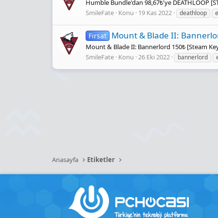
Humble Bundle'dan 98,67₺'ye DEATHLOOP [S
SmileFate
Konu
19 Kas 2022
deathloop
e
Mount & Blade II: Bannerlo
Fırsat
Mount & Blade II: Bannerlord 150₺ [Steam Ke
SmileFate
Konu
26 Eki 2022
bannerlord
Anasayfa
Etiketler