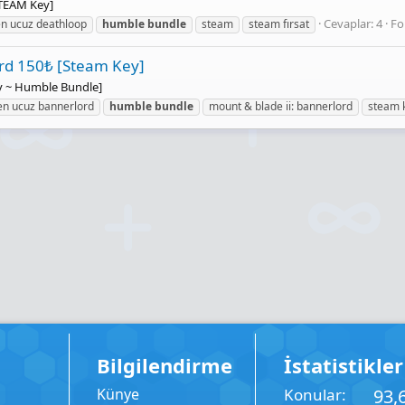
TEAM Key]
Cevaplar: 4
Fo
n ucuz deathloop
humble
bundle
steam
steam fırsat
rd 150₺ [Steam Key]
y ~ Humble Bundle]
en ucuz bannerlord
humble
bundle
mount & blade ii: bannerlord
steam 
Bilgilendirme
İstatistikler
Künye
Konular
93,