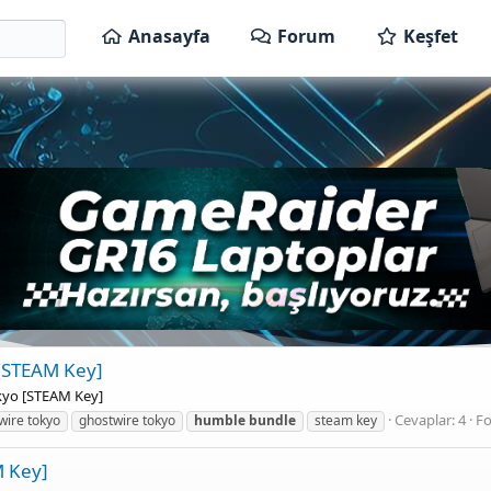
Anasayfa
Forum
Keşfet
 [STEAM Key]
kyo [STEAM Key]
Cevaplar: 4
F
wire tokyo
ghostwire tokyo
humble
bundle
steam key
 Key]