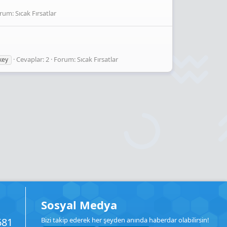
rum:
Sıcak Fırsatlar
Cevaplar: 2
Forum:
Sıcak Fırsatlar
key
Sosyal Medya
681
Bizi takip ederek her şeyden anında haberdar olabilirsin!