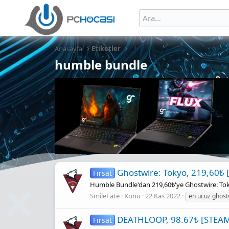
Anasayfa
Etiketler
humble bundle
Ghostwire: Tokyo, 219,60₺
Fırsat
Humble Bundle'dan 219,60₺'ye Ghostwire: To
SmileFate
Konu
22 Kas 2022
en ucuz ghost
DEATHLOOP, 98.67₺ [STEAM
Fırsat