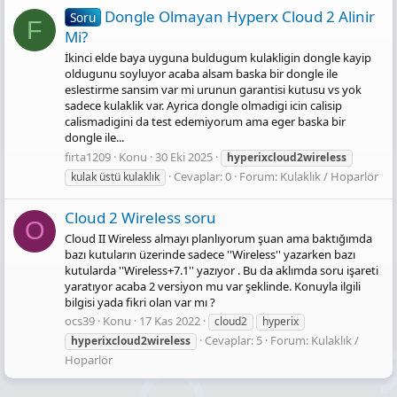
Dongle Olmayan Hyperx Cloud 2 Alinir
Soru
F
Mi?
İkinci elde baya uyguna buldugum kulakligin dongle kayip
oldugunu soyluyor acaba alsam baska bir dongle ile
eslestirme sansim var mi urunun garantisi kutusu vs yok
sadece kulaklik var. Ayrica dongle olmadigi icin calisip
calismadigini da test edemiyorum ama eger baska bir
dongle ile...
fırta1209
Konu
30 Eki 2025
hyperixcloud2wireless
Cevaplar: 0
Forum:
Kulaklık / Hoparlör
kulak üstü kulaklık
Cloud 2 Wireless soru
O
Cloud II Wireless almayı planlıyorum şuan ama baktığımda
bazı kutuların üzerinde sadece ''Wireless'' yazarken bazı
kutularda ''Wireless+7.1'' yazıyor . Bu da aklımda soru işareti
yaratıyor acaba 2 versiyon mu var şeklinde. Konuyla ilgili
bilgisi yada fikri olan var mı ?
ocs39
Konu
17 Kas 2022
cloud2
hyperix
Cevaplar: 5
Forum:
Kulaklık /
hyperixcloud2wireless
Hoparlör