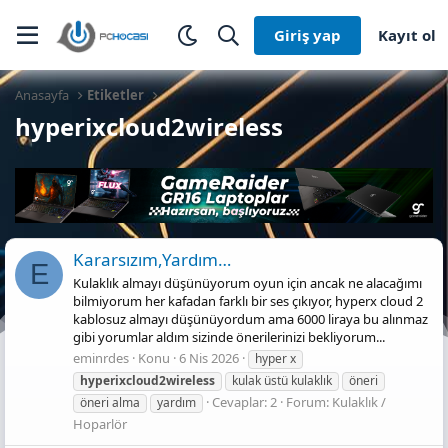
Giriş yap
Kayıt ol
Anasayfa
Etiketler
hyperixcloud2wireless
Kararsızım,Yardım…
E
Kulaklık almayı düşünüyorum oyun için ancak ne alacağımı
bilmiyorum her kafadan farklı bir ses çıkıyor, hyperx cloud 2
kablosuz almayı düşünüyordum ama 6000 liraya bu alınmaz
gibi yorumlar aldım sizinde önerilerinizi bekliyorum...
eminrdes
Konu
6 Nis 2026
hyper x
hyperixcloud2wireless
kulak üstü kulaklık
öneri
Cevaplar: 2
Forum:
Kulaklık /
öneri alma
yardım
Hoparlör