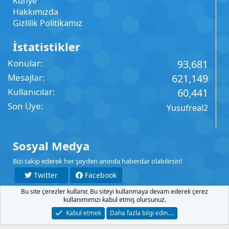
Künye
Hakkımızda
Gizlilik Politikamız
İstatistikler
Konular
93,681
Mesajlar
621,149
Kullanıcılar
60,441
Son Üye
Yusufreal2
Sosyal Medya
Bizi takip ederek her şeyden anında haberdar olabilirsin!
Twitter
Facebook
Bu site çerezler kullanır. Bu siteyi kullanmaya devam ederek çerez
YouTube
Instagram
kullanımımızı kabul etmiş olursunuz.
Kabul etmek
Daha fazla bilgi edin.…
İletişim
Şartlar
Gizlilik
Yardım
Anasayfa
R
S